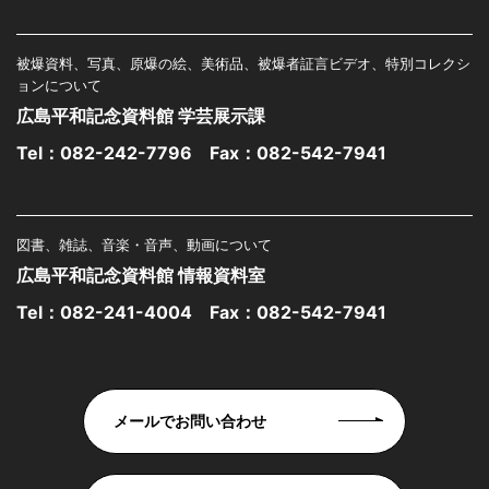
被爆資料、写真、原爆の絵、美術品、被爆者証言ビデオ、特別コレクシ
ョンについて
広島平和記念資料館 学芸展示課
Tel：
082-242-7796
Fax：082-542-7941
図書、雑誌、音楽・音声、動画について
広島平和記念資料館 情報資料室
Tel：
082-241-4004
Fax：082-542-7941
メールでお問い合わせ