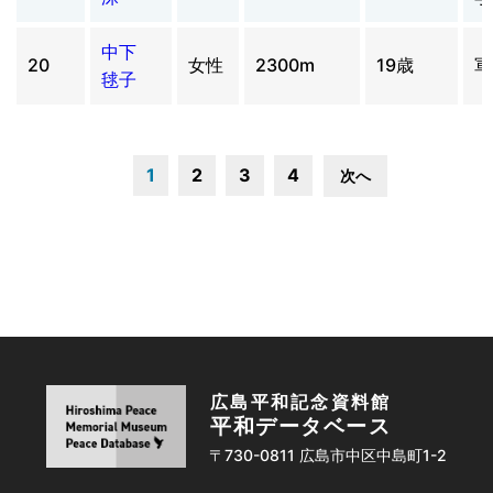
中下
20
女性
2300m
19歳
軍
毬子
1
2
3
4
次へ
広島平和記念資料館
平和データベース
〒730-0811 広島市中区中島町1-2