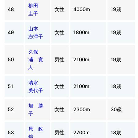
柳田
48
女性
4000m
19歳
圭子
山本
49
女性
1800m
19歳
志津子
久保
50
浦 寛
男性
2100m
19歳
人
清水
51
女性
2100m
18歳
美代子
旭 勝
52
女性
2300m
30歳
子
原 政
53
男性
2700m
13歳
信