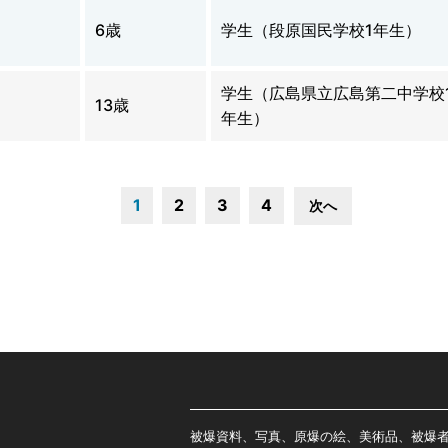
6歳
学生（段原国民学校1年生）
学生（広島県立広島第二中学校
13歳
年生）
1
2
3
4
次へ
被爆資料、写真、原爆の絵、美術品、被爆