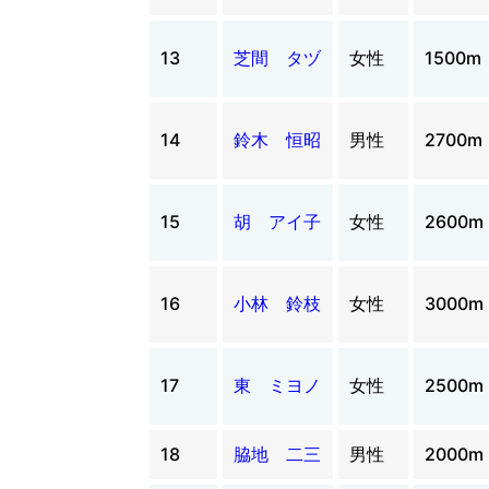
13
芝間 タヅ
女性
1500m
14
鈴木 恒昭
男性
2700m
15
胡 アイ子
女性
2600m
16
小林 鈴枝
女性
3000m
17
東 ミヨノ
女性
2500m
18
脇地 二三
男性
2000m