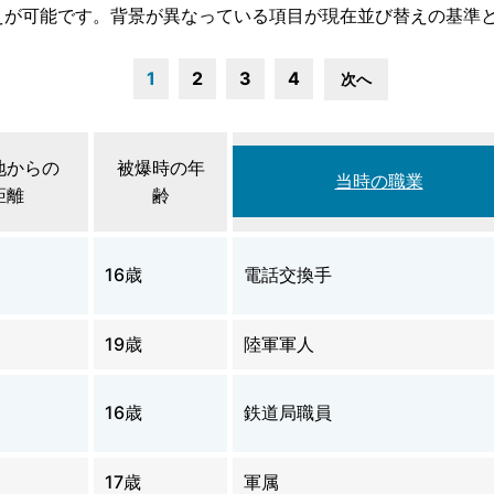
えが可能です。背景が異なっている項目が現在並び替えの基準
1
2
3
4
次へ
地からの
被爆時の年
当時の職業
距離
齢
16歳
電話交換手
19歳
陸軍軍人
16歳
鉄道局職員
17歳
軍属