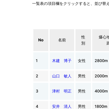
一覧表の項目欄をクリックすると、並び替
性
爆心
No
名前
別
1
木建 博子
女性
2800m
2
山口 敏人
男性
2000m
3
津村 明正
男性
4000m
4
安井 清人
男性
1800m