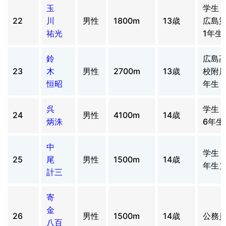
玉
学生
22
川
男性
1800m
13歳
広島
祐光
1年生
鈴
広島
23
木
男性
2700m
13歳
校附属
恒昭
年生
呉
学生
24
男性
4100m
14歳
炳洙
6年生
中
学生（
25
尾
男性
1500m
14歳
年生
計三
寄
金
26
男性
1500m
14歳
公務
八百