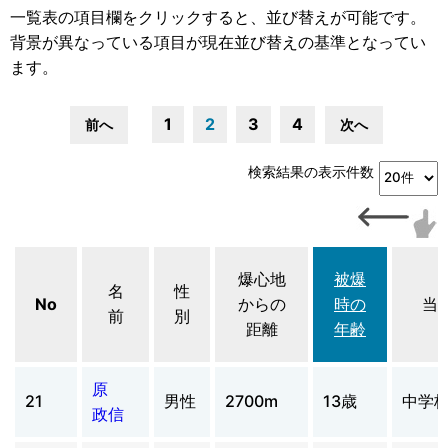
一覧表の項目欄をクリックすると、並び替えが可能です。
背景が異なっている項目が現在並び替えの基準となってい
ます。
1
2
3
4
前へ
次へ
検索結果の表示件数
爆心地
被爆
名
性
No
からの
時の
当
前
別
距離
年齢
原
21
男性
2700m
13歳
中学校
政信