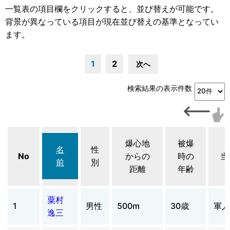
一覧表の項目欄をクリックすると、並び替えが可能です。
背景が異なっている項目が現在並び替えの基準となってい
ます。
1
2
次へ
検索結果の表示件数
爆心地
被爆
名
性
No
からの
時の
当
前
別
距離
年齢
粟村
1
男性
500m
30歳
軍人
逸三