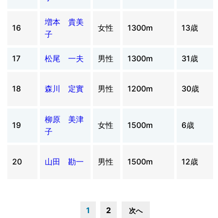
増本 貴美
16
女性
1300m
13歳
子
17
松尾 一夫
男性
1300m
31歳
18
森川 定實
男性
1200m
30歳
柳原 美津
19
女性
1500m
6歳
子
20
山田 勘一
男性
1500m
12歳
1
2
次へ