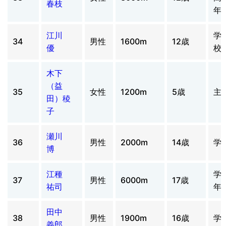
春枝
年
江川
学
34
男性
1600m
12歳
優
校
木下
（益
35
女性
1200m
5歳
主
田）稜
子
瀬川
36
男性
2000m
14歳
学
博
江種
学
37
男性
6000m
17歳
祐司
年
田中
38
男性
1900m
16歳
学
義郎