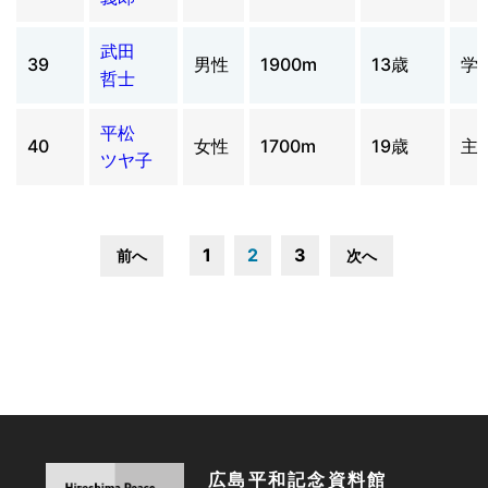
武田
39
男性
1900m
13歳
学
哲士
平松
40
女性
1700m
19歳
主
ツヤ子
1
2
3
前へ
次へ
広島平和記念資料館