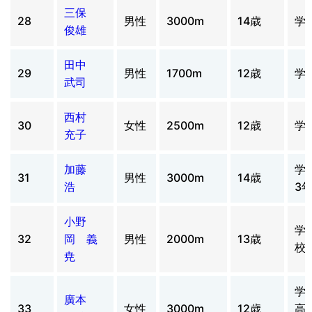
三保
28
男性
3000m
14歳
学
俊雄
田中
29
男性
1700m
12歳
学
武司
西村
30
女性
2500m
12歳
学
充子
加藤
学
31
男性
3000m
14歳
浩
3
小野
学
32
岡 義
男性
2000m
13歳
校
尭
学
廣本
33
女性
3000m
12歳
高