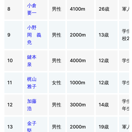
小倉
8
男性
4100m
26歳
軍人
要一
小野
学生
9
岡 義
男性
2000m
13歳
校2
尭
鍵本
10
男性
4000m
12歳
学生
泉
梶山
11
女性
1000m
12歳
学生
雅子
加藤
学生
12
男性
3000m
14歳
浩
年生
金子
13
男性
2000m
19歳
軍人
堅