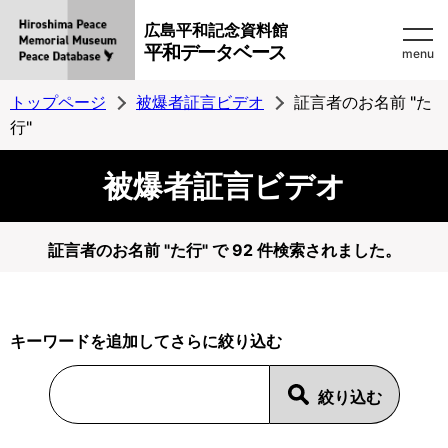
広島平和記念資料館
平和データベース
menu
トップページ
被爆者証言ビデオ
証言者のお名前 "た
行"
被爆者証言ビデオ
証言者のお名前 "た行" で 92 件検索されました。
キーワードを追加してさらに絞り込む