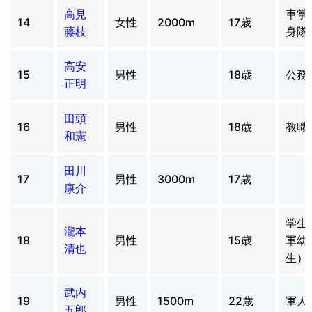
高見
車掌
14
女性
2000m
17歳
藤枝
身隊
高安
15
男性
18歳
公務
正明
田頭
16
男性
18歳
教職
和憲
田川
17
男性
3000m
17歳
康介
学生
瀧本
18
男性
15歳
軍幼
清也
生）
武内
19
男性
1500m
22歳
軍人
五郎