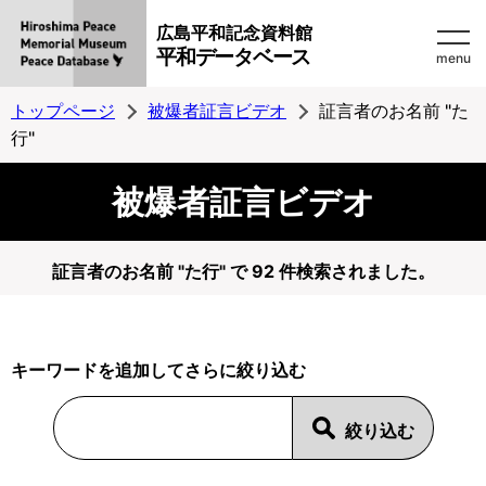
広島平和記念資料館
平和データベース
menu
トップページ
被爆者証言ビデオ
証言者のお名前 "た
行"
被爆者証言ビデオ
証言者のお名前 "た行" で 92 件検索されました。
キーワードを追加してさらに絞り込む