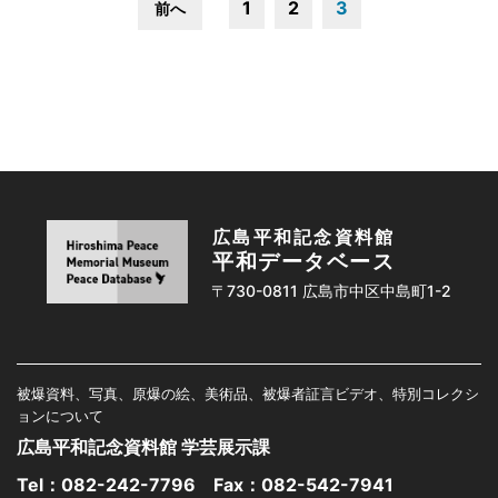
1
2
3
前へ
広島平和記念資料館
平和データベース
〒730-0811 広島市中区中島町1-2
被爆資料、写真、原爆の絵、美術品、被爆者証言ビデオ、特別コレクシ
ョンについて
広島平和記念資料館 学芸展示課
Tel：
082-242-7796
Fax：082-542-7941