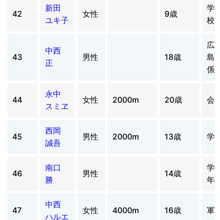
新田
学
42
女性
9歳
ユキ子
校
広
中西
43
男性
18歳
島
正
係
永中
44
女性
2000m
20歳
会
スミヱ
西岡
45
男性
2000m
13歳
学
誠吾
南口
学
46
男性
14歳
勝
年
中西
47
女性
4000m
16歳
軍
ハルエ