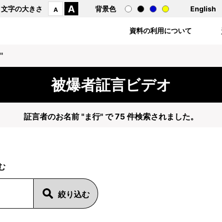
A
文字の大きさ
背景色
English
A
資料の利用について
"
被爆者証言ビデオ
証言者のお名前 "ま行" で 75 件検索されました。
む