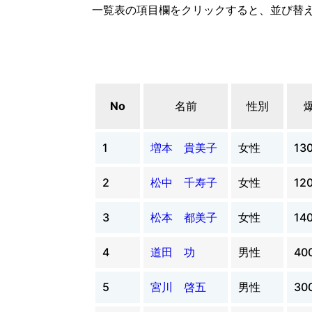
一覧表の項目欄をクリックすると、並び替
No
名前
性別
1
増本 貴美子
女性
13
2
松中 千寿子
女性
12
3
松本 都美子
女性
14
4
道田 功
男性
40
5
宮川 啓五
男性
30