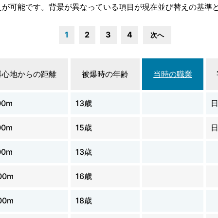
えが可能です。背景が異なっている項目が現在並び替えの基準
1
2
3
4
次へ
爆心地からの距離
被爆時の年齢
当時の職業
00m
13歳
00m
15歳
00m
13歳
00m
16歳
00m
18歳