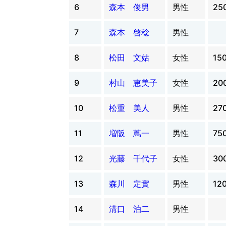
6
森本 俊男
男性
25
7
森本 啓稔
男性
8
松田 文姑
女性
15
9
村山 恵美子
女性
20
10
松重 美人
男性
27
11
増阪 蔦一
男性
75
12
光藤 千代子
女性
30
13
森川 定實
男性
12
14
溝口 泊二
男性