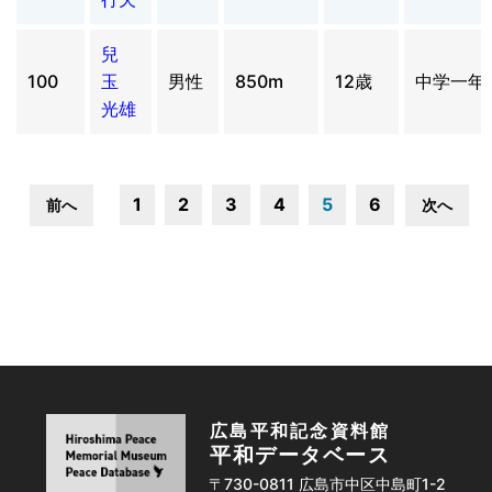
兒
100
玉
男性
850m
12歳
中学一年
光雄
1
2
3
4
5
6
前へ
次へ
広島平和記念資料館
平和データベース
〒730-0811 広島市中区中島町1-2