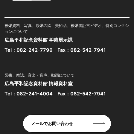
被爆資料、写真、原爆の絵、美術品、被爆者証言ビデオ、特別コレクシ
ョンについて
広島平和記念資料館 学芸展示課
Tel：
082-242-7796
Fax：082-542-7941
図書、雑誌、音楽・音声、動画について
広島平和記念資料館 情報資料室
Tel：
082-241-4004
Fax：082-542-7941
メールでお問い合わせ