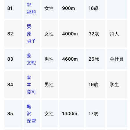
郭
81
女性
900m
16歳
福順
栗
82
原
女性
4000m
32歳
詩人
貞子
姜
83
男性
4600m
26歳
会社員
文煕
倉
84
本
男性
19歳
学生
寛司
亀
85
沢
女性
1300m
17歳
深雪