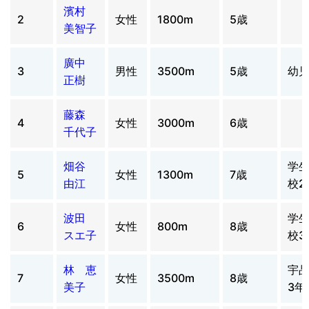
濱村
2
女性
1800m
5歳
美智子
廣中
3
男性
3500m
5歳
幼
正樹
藤森
4
女性
3000m
6歳
千代子
畑谷
学
5
女性
1300m
7歳
由江
校2
波田
学
6
女性
800m
8歳
スエ子
校3
林 恵
宇
7
女性
3500m
8歳
美子
3年