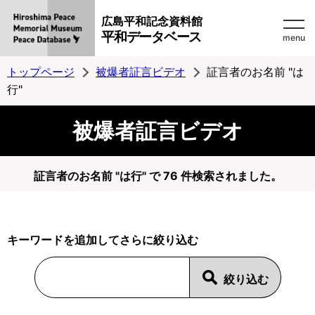
広島平和記念資料館
平和データベース
menu
トップページ
被爆者証言ビデオ
証言者のお名前 "は
行"
被爆者証言ビデオ
証言者のお名前 "は行" で 76 件検索されました。
キーワードを追加してさらに絞り込む