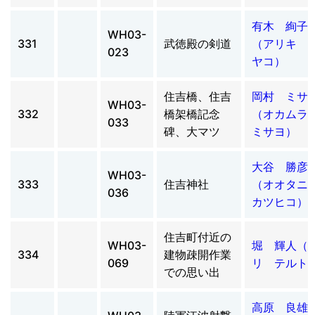
有木 絢子
WH03-
331
武徳殿の剣道
（アリキ 
023
ヤコ）
住吉橋、住吉
岡村 ミサ
WH03-
332
橋架橋記念
（オカム
033
碑、大マツ
ミサヨ）
大谷 勝彦
WH03-
333
住吉神社
（オオタ
036
カツヒコ）
住吉町付近の
WH03-
堀 輝人（
334
建物疎開作業
069
リ テルト
での思い出
高原 良雄