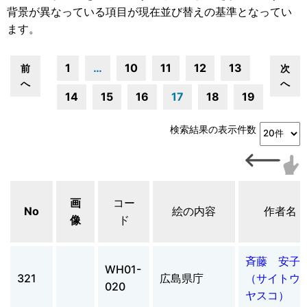
背景が異なっている項目が現在並び替えの基準となってい
ます。
1
…
10
11
12
13
前
次
へ
へ
14
15
16
17
18
19
検索結果の表示件数
画
コー
No
絵の内容
作者名
像
ド
斉藤 安子
WH01-
321
広島県庁
（サイト
020
ヤスコ）