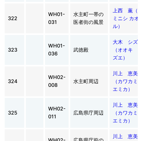
上西 薫（
WH01-
水主町一帯の
322
ミニシ カオ
031
医者街の風景
ル）
大木 シズ
WH01-
323
武徳殿
（オオキ 
036
ズエ）
川上 恵美
WH02-
324
水主町周辺
（カワカ
008
エミカ）
川上 恵美
WH02-
325
広島県庁周辺
（カワカ
011
エミカ）
川上 恵美
WH02-
広島県庁前の