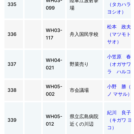
WH03-
陸軍江波射撃
335
（タカハ
099
場
ヨシオ）
松本 政夫
WH03-
336
舟入国民学校
（マツモト 
117
サオ）
小笠原 春
WH04-
337
野菜売り
（オガサワ
021
ラ ハルコ
WH05-
小野 勝（
338
市会議場
002
ノ マサル）
紀川 良子
WH05-
県立広島病院
339
（キガワ ヨ
012
近くの川辺
コ）