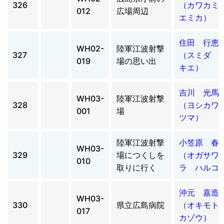
326
（カワカ
012
広場周辺
エミカ）
住田 行恵
WH02-
陸軍江波射撃
327
（スミダ 
019
場の思い出
キエ）
吉川 光馬
WH03-
陸軍江波射撃
328
（ヨシカワ 
001
場
ツマ）
陸軍江波射撃
小笠原 春
WH03-
329
場につくしを
（オガサワ
010
取りに行く
ラ ハルコ
沖元 嘉造
WH03-
330
県立広島病院
（オキモ
017
カゾウ）