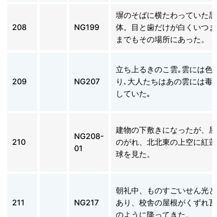
塀のそばに横たわっていた黒
208
NG199
体。目と歯だけが白くいつま
までもその場所にあった。
立ち上るきのこ雲｡雲には色
209
NG207
り､大人たちはあの雲には毒
していた｡
建物の下敷きになったが、屋
NG208-
210
のがれ、北北東の上空に紅蓮
01
球を見た。
朝礼中、ものすごいせん光と
211
NG217
あり、校舎の屋根がくずれ瓦
のように降ってきた。