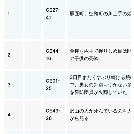
GE27-
1
鷹匠町、空鞘町の川土手の焼
41
GE44-
金棒を両手で握りしめ目は開
2
16
の子供の死体
3日目まだくすぶり続ける焼
GE01-
3
中、男女の判別もつかない多
25
を警防団員が火葬していた
GE43-
沢山の人が死んでいるのを大
4
26
から見る