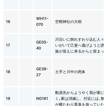
WH11-
16
空鞘神社の大樹
070
川沿いに倒れすわり込む人々
GE05-
17
いがいて己斐へ逃げようと誘
40
族が迎えに来るからと留まっ
GE39-
18
土手と川中の死体
27
動員先からようやく我が家に
19
NG161
く｡家は消滅し、付近には､無
が横たわり異臭を放っていた