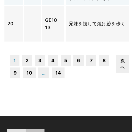
GE10-
20
兄妹を捜して焼け跡を歩く
13
1
2
3
4
5
6
7
8
次
へ
9
10
…
14