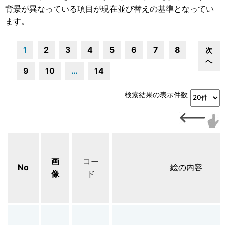
背景が異なっている項目が現在並び替えの基準となってい
ます。
1
2
3
4
5
6
7
8
次
へ
9
10
…
14
検索結果の表示件数
画
コー
No
絵の内容
像
ド