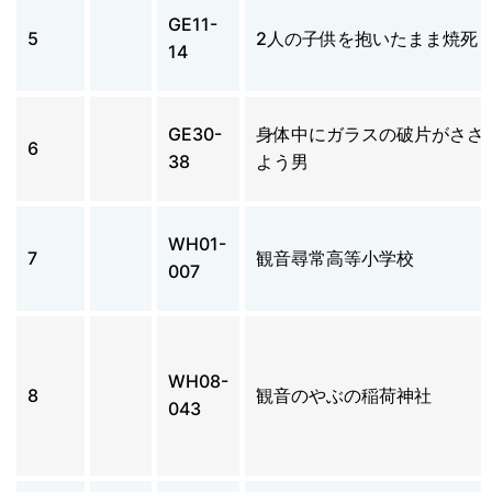
GE11-
5
2人の子供を抱いたまま焼死
14
GE30-
身体中にガラスの破片がささ
6
38
よう男
WH01-
7
観音尋常高等小学校
007
WH08-
8
観音のやぶの稲荷神社
043