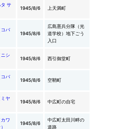
タ サ
1945/8/6
上天満町
広島憲兵分隊（光
（コバ
1945/8/6
道学校）地下ごう
）
入口
（ニシ
1945/8/6
西引御堂町
）
（コバ
1945/8/6
空鞘町
（ミヤ
1945/8/6
中広町の自宅
）
（カワ
中広町太田川畔の
1945/8/6
オ）
道路