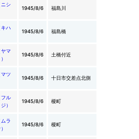
（ニシ
1945/8/6
福島川
）
（キハ
1945/8/6
福島橋
）
（ヤマ
1945/8/6
土橋付近
ト）
（マツ
1945/8/6
十日市交差点北側
）
（フル
1945/8/6
榎町
ロジ）
（ムラ
1945/8/6
榎町
ウ）