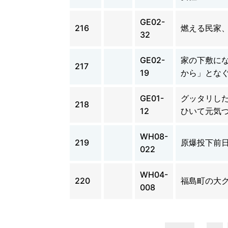
GE02-
216
燃える民家
32
GE02-
家の下敷に
217
19
から」とな
GE01-
グッタリし
218
12
ひいて元気
WH08-
219
原爆投下前
022
WH04-
220
福島町の大
008