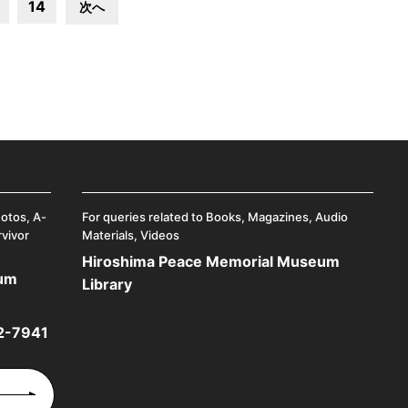
14
次へ
hotos, A-
For queries related to Books, Magazines, Audio
rvivor
Materials, Videos
Hiroshima Peace Memorial Museum
eum
Library
2-7941