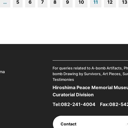
…
5
6
7
8
9
10
11
12
13
For queries related to A-bomb Artifacts, P
ima
bomb Drawing by Survivors, Art Pieces, Su
Testimonies
Hiroshima Peace Memorial Mus
Curatorial Division
Tel:
082-241-4004
Fax:082-54
Contact