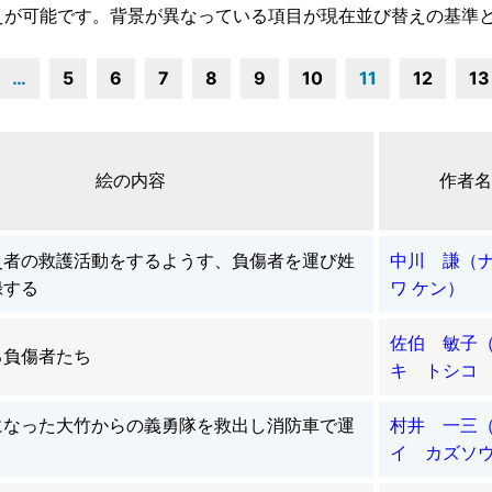
えが可能です。背景が異なっている項目が現在並び替えの基準
…
5
6
7
8
9
10
11
12
13
絵の内容
作者名
災者の救護活動をするようす、負傷者を運び姓
中川 謙（
録する
ワ ケン）
佐伯 敏子
る負傷者たち
キ トシコ
になった大竹からの義勇隊を救出し消防車で運
村井 一三
イ カズソ