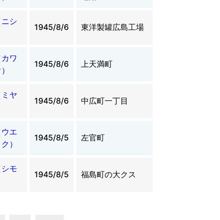
（ニシ
1945/8/6
東洋製罐広島工場
）
（カワ
1945/8/6
上天満町
オ）
（ミヤ
1945/8/6
中広町一丁目
）
（ウエ
1945/8/5
左官町
ロク）
（シモ
1945/8/5
福島町の大クス
）