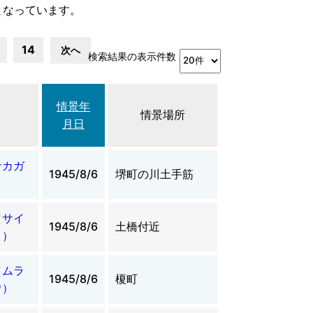
となっています。
14
次へ
検索結果の表示件数
情景年
情景場所
月日
ナカガ
1945/8/6
堺町の川土手筋
（サイ
1945/8/6
土橋付近
 ）
（ムラ
1945/8/6
榎町
ウ）