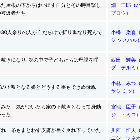
れた屋根の下からはい出す自分とその時目撃し
畑 三郎（ハ
の被爆者たち
ブロウ）
で30人余りの人が血だらけで折り重なり死んで
小橋 染春
シ ソメハル
下敷きになり､炎の中で子どもたちは母親を呼
西田 輝美
ダ テルミ
小林 みつ
家の下敷となる娘とどうする事もできぬ母親
ヤシ ミツ）
をみた 気がついたら家の下敷きとなって身動
宮地 臣子
かった
ジ トミコ
ぢれ一糸もまとわず皮膚が長く垂れ下っていた
川西 恒夫
ニシ ツネ