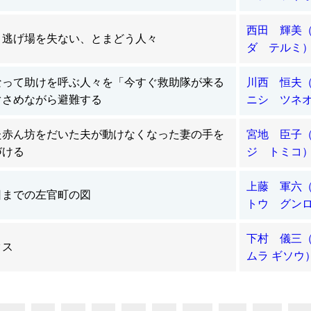
西田 輝美
、逃げ場を失ない、とまどう人々
ダ テルミ
なって助けを呼ぶ人々を「今すぐ救助隊が来る
川西 恒夫
ぐさめながら避難する
ニシ ツネ
た赤ん坊をだいた夫が動けなくなった妻の手を
宮地 臣子
づける
ジ トミコ
上藤 軍六
日までの左官町の図
トウ グン
下村 儀三
クス
ムラ ギソウ