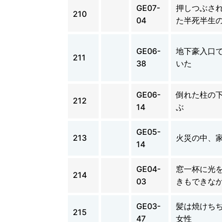
GE07-
押しつぶさ
210
04
た半死半生
GE06-
地下豪入口
211
38
いた
GE06-
倒れた柱の
212
14
ぶ
GE05-
213
火災の中、
14
GE04-
窓一杯に光
214
03
きもできな
GE03-
髪は焼けち
215
47
女性