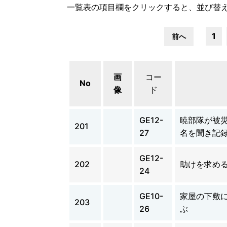
一覧表の項目欄をクリックすると、並び替
1
前へ
画
コー
No
像
ド
GE12-
暁部隊が被
201
27
名を聞き記
GE12-
202
助けを求め
24
GE10-
家屋の下敷
203
26
ぶ