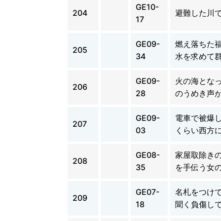
GE10-
204
避難した川
17
GE09-
燃え落ちた
205
34
水を求めて
GE09-
火の海とな
206
28
のうめき声
GE09-
電車で被爆し
207
03
くらい西方
GE08-
家屋取除き
208
35
を手伝う女
GE07-
名札をつけ
209
18
聞く負傷し