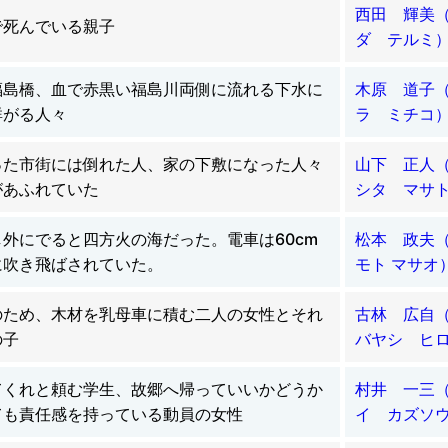
西田 輝美
で死んでいる親子
ダ テルミ
福島橋、血で赤黒い福島川両側に流れる下水に
木原 道子
群がる人々
ラ ミチコ
った市街には倒れた人、家の下敷になった人々
山下 正人
があふれていた
シタ マサ
外にでると四方火の海だった。電車は60cm
松本 政夫
に吹き飛ばされていた。
モト マサオ
のため、木材を乳母車に積む二人の女性とそれ
古林 広自
の子
バヤシ ヒ
てくれと頼む学生、故郷へ帰っていいかどうか
村井 一三
ても責任感を持っている動員の女性
イ カズソ