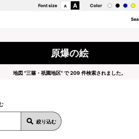
A
Font size
Color
A
Sea
原爆の絵
地図 "三篠・祇園地区" で 209 件検索されました。
む