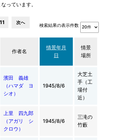
となっています。
11
次へ
検索結果の表示件数
情景年月
情景
作者名
日
場所
大芝土
濱田 義雄
手（工
（ハマダ ヨ
1945/8/6
場付
シオ）
近）
上里 四九郎
三滝の
（アガリ シ
1945/8/6
竹藪
クロウ）