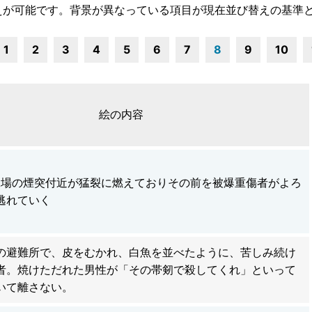
えが可能です。背景が異なっている項目が現在並び替えの基準
1
2
3
4
5
6
7
8
9
10
絵の内容
工場の煙突付近が猛裂に燃えておりその前を被爆重傷者がよろ
逃れていく
の避難所で、皮をむかれ、白魚を並べたように、苦しみ続け
者。焼けただれた男性が「その帯剱で殺してくれ」といって
いて離さない。