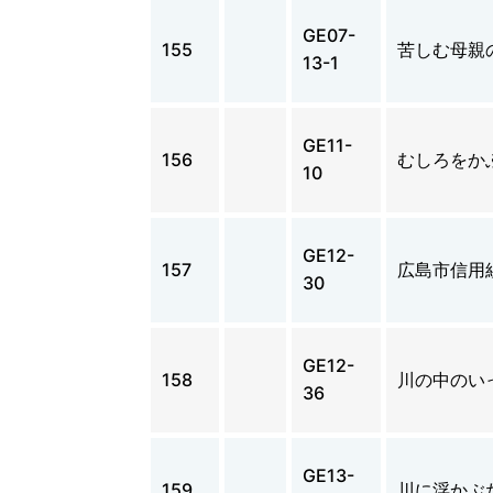
GE07-
155
苦しむ母親
13-1
GE11-
156
むしろをか
10
GE12-
157
広島市信用
30
GE12-
158
川の中のい
36
GE13-
159
川に浮かぶ