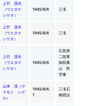
上竹 茂夫
（ウエタケ
1945/8/6
三滝
シゲオ）
上竹 茂夫
（ウエタケ
1945/8/6
三滝
シゲオ）
広島第
上竹 茂夫
二陸軍
（ウエタケ
1945/8/6
病院裏
シゲオ）
山 防
空壕
山本 茂（ヤ
1945/8/6、
三滝石
マモト シゲ
7
橋西詰
ル）