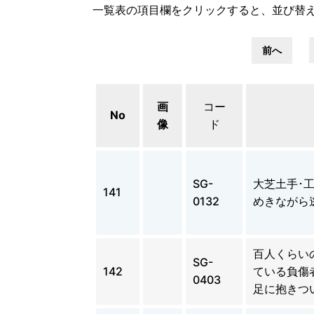
一覧表の項目欄をクリックすると、並び替
前へ
画
コー
No
像
ド
SG-
大芝土手･
141
0132
めきながら
百人くらい
SG-
142
ている負傷
0403
足に抱きつ