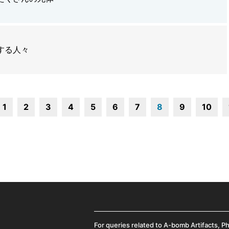
する人々
1
2
3
4
5
6
7
8
9
10
For queries related to A-bomb Artifacts, P