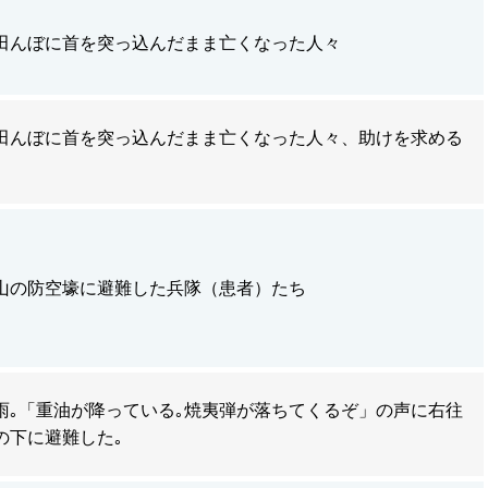
田んぼに首を突っ込んだまま亡くなった人々
田んぼに首を突っ込んだまま亡くなった人々、助けを求める
山の防空壕に避難した兵隊（患者）たち
雨｡「重油が降っている｡焼夷弾が落ちてくるぞ」の声に右往
の下に避難した｡