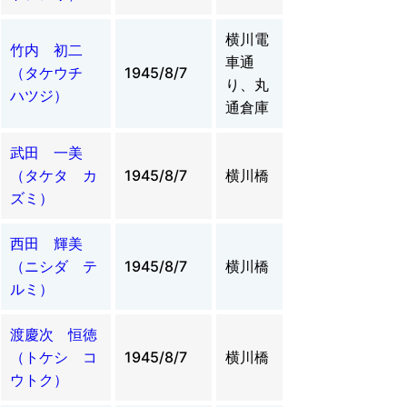
横川電
竹内 初二
車通
（タケウチ
1945/8/7
り、丸
ハツジ）
通倉庫
武田 一美
（タケタ カ
1945/8/7
横川橋
ズミ）
西田 輝美
（ニシダ テ
1945/8/7
横川橋
ルミ）
渡慶次 恒徳
（トケシ コ
1945/8/7
横川橋
ウトク）