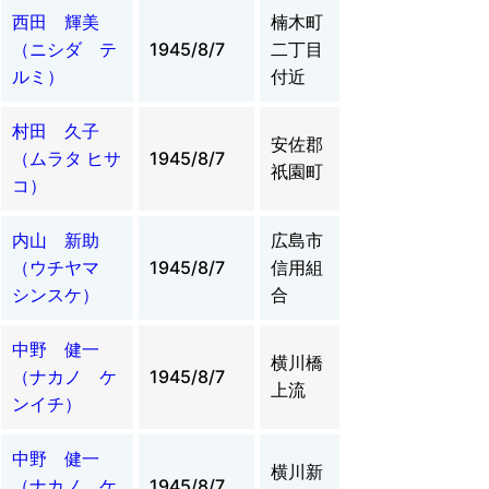
西田 輝美
楠木町
（ニシダ テ
1945/8/7
二丁目
ルミ）
付近
村田 久子
安佐郡
（ムラタ ヒサ
1945/8/7
祇園町
コ）
内山 新助
広島市
（ウチヤマ
1945/8/7
信用組
シンスケ）
合
中野 健一
横川橋
（ナカノ ケ
1945/8/7
上流
ンイチ）
中野 健一
横川新
（ナカノ ケ
1945/8/7