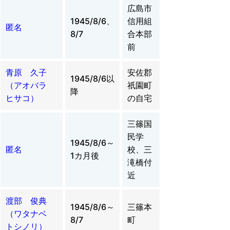
広島市
1945/8/6、
信用組
匿名
8/7
合本部
前
青原 久子
安佐郡
1945/8/6以
（アオバラ
祇園町
降
ヒサコ）
の自宅
三篠国
民学
1945/8/6～
匿名
校、三
1カ月後
滝橋付
近
渡部 俊典
1945/8/6～
三篠本
（ワタナベ
8/7
町
トシノリ）