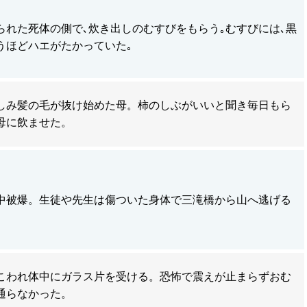
られた死体の側で､炊き出しのむすびをもらう｡むすびには､黒
うほどハエがたかっていた｡
しみ髪の毛が抜け始めた母。柿のしぶがいいと聞き毎日もら
母に飲ませた。
中被爆。生徒や先生は傷ついた身体で三滝橋から山へ逃げる
こわれ体中にガラス片を受ける。恐怖で震えが止まらずおむ
通らなかった。