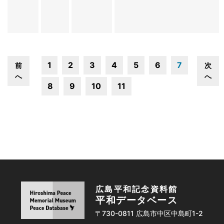
1
2
3
4
5
6
7
前
次
へ
へ
8
9
10
11
広島平和記念資料館
平和データベース
〒730-0811 広島市中区中島町1-2