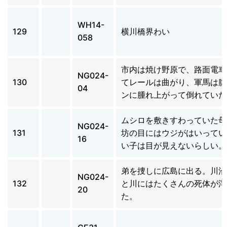
WH14-
129
横川橋界わい
058
市内は焼け野原で、路面電車
NG024-
130
てレールは曲がり、軍馬は腹
04
ンに腫れ上がって倒れていた
ムシロを敷きすわっていた母
NG024-
131
坊の目にはウジがはいってい
16
い子は目が見えないらしい。
弟を捜しに広島に出る。川沿
NG024-
132
と川にはたくさんの死体が浮
20
た。