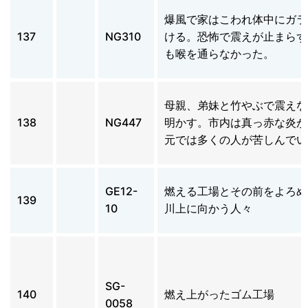
爆風で家はこわれ体中にガラ
137
NG310
ける。恐怖で震えが止まらず
も喉を通らなかった。
母親、弟妹と竹やぶで震えな
138
NG447
明かす。市内は真っ赤な炎が
元では多くの人が苦しんでい
GE12-
燃える工場とその前をよろめ
139
10
川上に向かう人々
SG-
140
燃え上がったゴム工場
0058