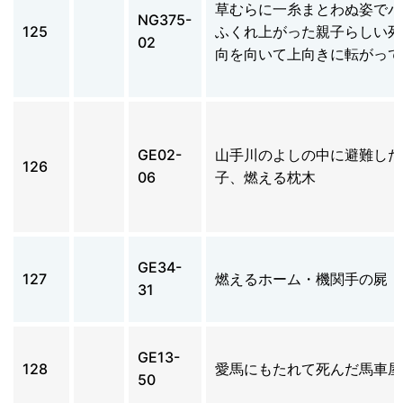
草むらに一糸まとわぬ姿でパ
NG375-
125
ふくれ上がった親子らしい死
02
向を向いて上向きに転がって
GE02-
山手川のよしの中に避難した
126
06
子、燃える枕木
GE34-
127
燃えるホーム・機関手の屍
31
GE13-
128
愛馬にもたれて死んだ馬車屋
50