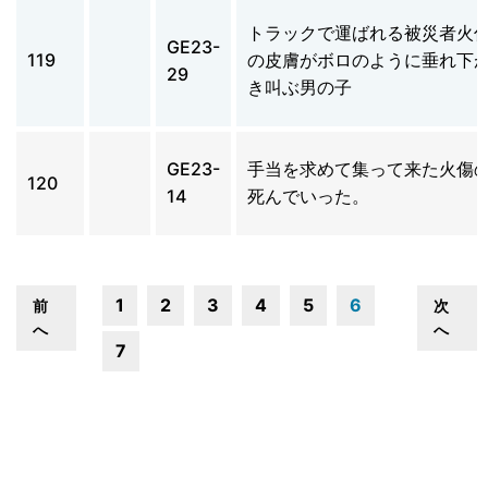
トラックで運ばれる被災者火
GE23-
119
の皮膚がボロのように垂れ下
29
き叫ぶ男の子
GE23-
手当を求めて集って来た火傷
120
14
死んでいった。
1
2
3
4
5
6
前
次
へ
へ
7