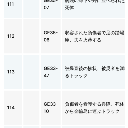
GE35-
病院の廊下や外に並べられた
111
07
死体
GE35-
収容された負傷者で足の踏場
112
06
庫、夫を火葬する
GE33-
被爆直後の惨状、被災者を満
113
47
るトラック
GE33-
負傷者を看護する兵隊、死体
114
10
から金輪島に運ぶトラック