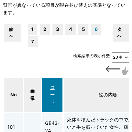
背景が異なっている項目が現在並び替えの基準となってい
ます。
1
2
3
4
5
6
前
次
へ
へ
7
検索結果の表示件数
コ
画
No
ー
絵の内容
像
ド
死体を積んだトラックの中で
GE43-
101
いと手を振っていた女性、顔
24