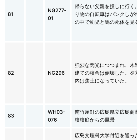
帰らない父親を捜しに行く。
NG277-
81
り物の自転車はパンクしがれ
01
の中で幼児と馬の死体を見る
強烈な閃光につつまれ、木造
82
NG296
建ての校舎は倒壊した。夕方
内は焦土になっていた。
WH03-
南竹屋町の広島県立広島商業
83
076
校校庭からの風景
広島文理科大学付近を通った