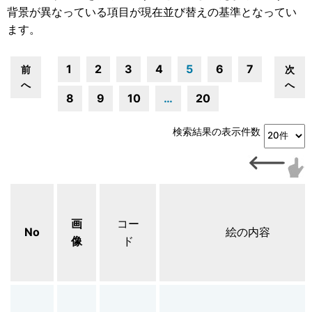
背景が異なっている項目が現在並び替えの基準となってい
ます。
1
2
3
4
5
6
7
前
次
へ
へ
8
9
10
…
20
検索結果の表示件数
画
コー
No
絵の内容
像
ド