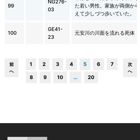
NG276-
99
た若い男性。家族が両側から
03
えて少しづつ歩いていた。
GE41-
100
元安川の川面を流れる死体
23
1
2
3
4
5
6
7
前
次
へ
へ
8
9
10
…
20