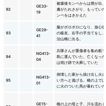
被爆後モンペからは煙が出、
GE33-
92
膚がたれさがり、もっていた
19
ンペをはきかえた
服がボロボロになり、放心状
GE29-
93
の級友。右手の手当てをし、
41
治山橋に出る。
兵隊さんが重傷者を集め船で
NG413-
94
島に運んでいた。亡くなった
04
は焼け跡で火葬していた
倒壊した家から抜け出し火の
NG413-
95
い方へと逃げる。橋の上では
01
に火のついた馬が暴れていた
GE15-
橋の上の母と子、川を流れる