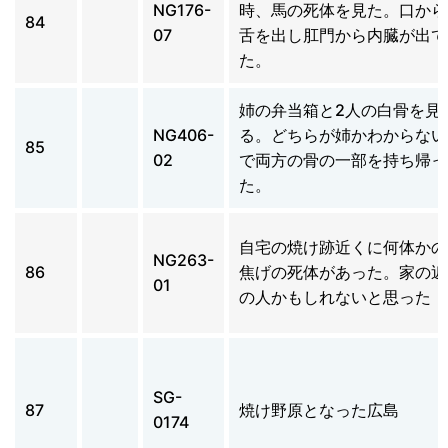
NG176-
時、馬の死体を見た。口から
84
07
舌を出し肛門から内臓が出て
た。
姉の弁当箱と2人の白骨を見
NG406-
る。どちらが姉かわからない
85
02
で両方の骨の一部を持ち帰っ
た。
自宅の焼け跡近くに何体かの
NG263-
86
焦げの死体があった。家の近
01
の人かもしれないと思った
SG-
87
焼け野原となった広島
0174