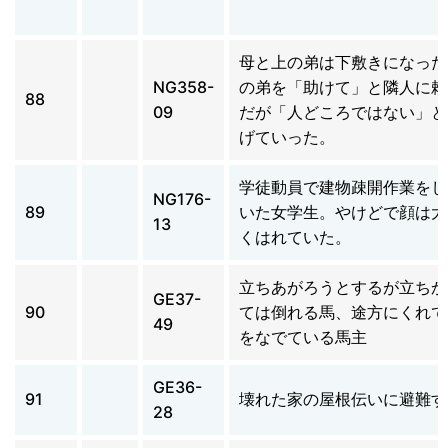
母と上の弟は下敷きになった
NG358-
の弟を「助けて」と隣人に頼
88
09
だが「人どころではない」と
げていった。
学徒動員で建物疎開作業をし
NG176-
89
いた女学生。やけどで顔は大
13
くはれていた。
立ちあがろうとするが立ちか
GE37-
90
ては倒れる馬、途方にくれて
49
をなでている馬主
GE36-
91
壊れた家の屋根伝いに避難す
28