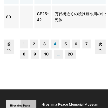
GE25-
万代橋近くの焼け跡や川の中
80
42
死体
1
2
3
4
5
6
7
前
次
へ
へ
8
9
10
…
20
Hiroshima Peace Memorial Museum