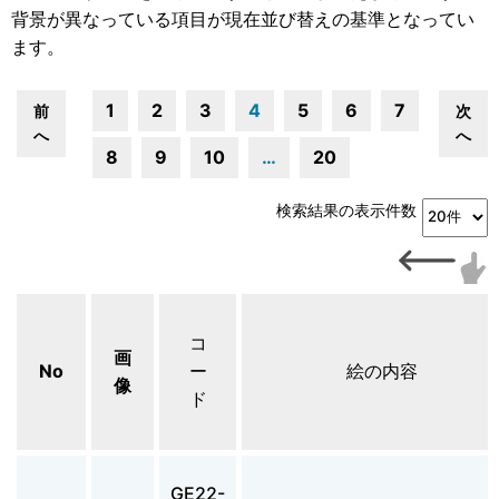
背景が異なっている項目が現在並び替えの基準となってい
ます。
1
2
3
4
5
6
7
前
次
へ
へ
8
9
10
…
20
検索結果の表示件数
コ
画
No
ー
絵の内容
像
ド
GE22-