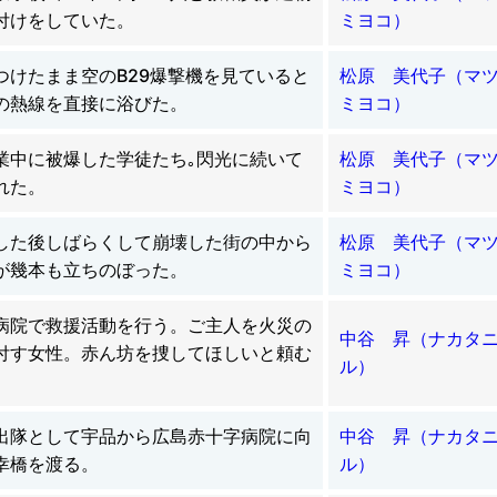
付けをしていた。
ミヨコ）
つけたまま空のB29爆撃機を見ていると
松原 美代子（マ
の熱線を直接に浴びた。
ミヨコ）
業中に被爆した学徒たち｡閃光に続いて
松原 美代子（マ
れた。
ミヨコ）
した後しばらくして崩壊した街の中から
松原 美代子（マ
が幾本も立ちのぼった。
ミヨコ）
病院で救援活動を行う。ご主人を火災の
中谷 昇（ナカタ
付す女性。赤ん坊を捜してほしいと頼む
ル）
出隊として宇品から広島赤十字病院に向
中谷 昇（ナカタ
幸橋を渡る。
ル）