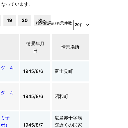
となっています。
19
20
次へ
検索結果の表示件数
情景年月
情景場所
日
マダ キ
1945/8/6
富士見町
マダ キ
1945/8/6
昭和町
トミ子
広島赤十字病
クボ）
1945/8/7
院近くの民家