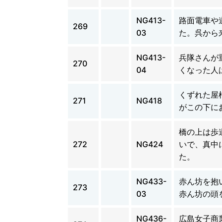
NG413-
路面電車や
269
03
た。呉から
NG413-
兵隊さんが
270
04
くなった人
くずれた屋
271
NG418
がこの下に
橋の上は歩
272
NG424
いで、真中
た。
NG433-
赤ん坊を抱
273
03
赤ん坊の頭
NG436-
広島女子商