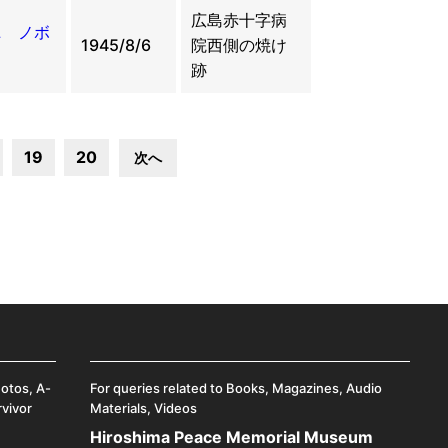
広島赤十字病
ニ ノボ
1945/8/6
院西側の焼け
跡
19
20
次へ
hotos, A-
For queries related to Books, Magazines, Audio
rvivor
Materials, Videos
Hiroshima Peace Memorial Museum