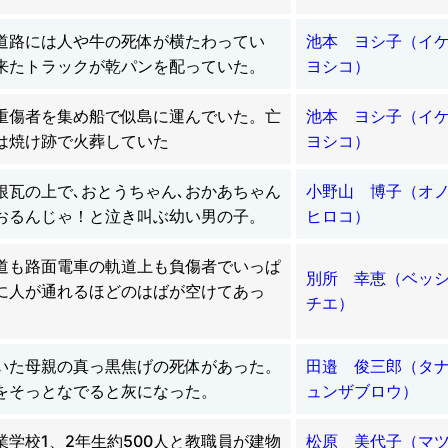
道路には人や牛の死体が横たわってい
池本 ヨシ子（イ
来たトラックが乾パンを配っていた。
ヨシコ）
重傷者を集め船で似島に運んでいた。亡
池本 ヨシ子（イ
は焼け跡で火葬していた
ヨシコ）
根瓦の上で､おとうちゃん､おかあちゃん
小野山 博子（オ
おるんじゃ！と泣き叫ぶ幼い男の子。
ヒロコ）
道も路面電車の軌道上も負傷者でいっぱ
別所 幸恵（ベッ
に人が通れるほどのはばが空けてあっ
チエ）
いた母親の真っ黒焦げの死体があった。
田邉 俊三郎（タ
をそっとなでると灰になった。
ュンザブロウ）
業学校1、2年生約500人と教職員が建物
松原 美代子（マ