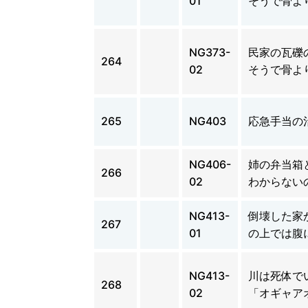
01
そうで骨よ
NG373-
民家の瓦礫
264
02
そうで骨よ
265
NG403
応急手当の
NG406-
姉の弁当箱
266
02
わからない
NG413-
倒壊した家
267
01
の上では腹
NG413-
川は死体で
268
02
「オギャア