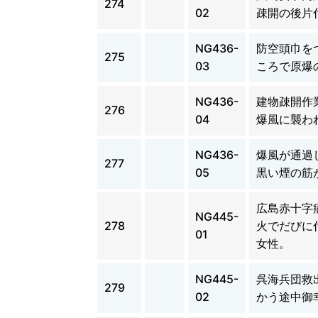
274
02
疎開の後片
NG436-
防空頭巾を
275
03
ころで原爆
NG436-
建物疎開作
276
04
爆風に襲わ
NG436-
爆風が通過
277
05
黒い煙の筋
広島赤十字
NG445-
278
火でだびに
01
女性。
NG445-
呉海兵団救
279
02
かう途中御