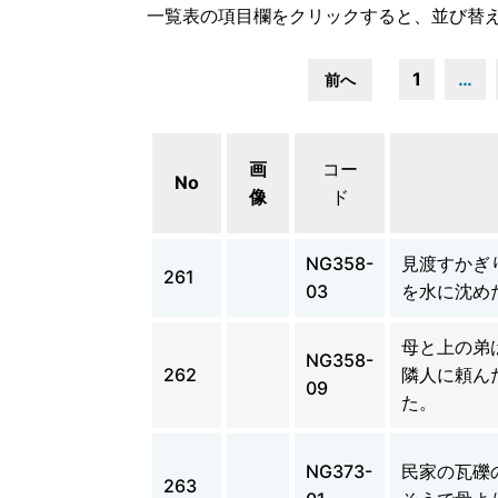
一覧表の項目欄をクリックすると、並び替
1
…
前へ
画
コー
No
像
ド
NG358-
見渡すかぎ
261
03
を水に沈め
母と上の弟
NG358-
262
隣人に頼ん
09
た。
NG373-
民家の瓦礫
263