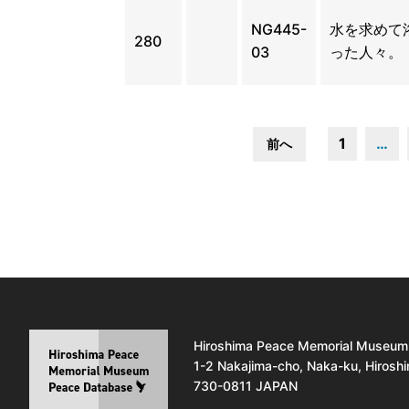
NG445-
水を求めて
280
03
った人々。
1
…
前へ
Hiroshima Peace Memorial Museum
1-2 Nakajima-cho, Naka-ku, Hirosh
730-0811 JAPAN