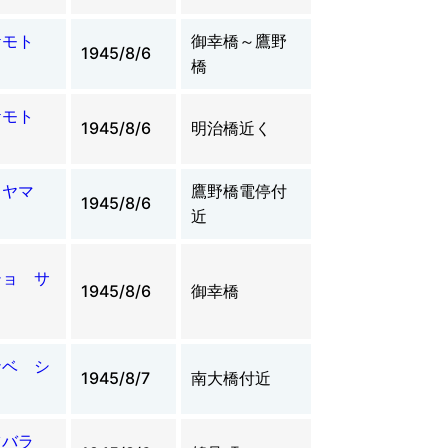
ケモト
御幸橋～鷹野
1945/8/6
橋
ケモト
1945/8/6
明治橋近く
ノヤマ
鷹野橋電停付
1945/8/6
近
ショ サ
1945/8/6
御幸橋
ナベ シ
1945/8/7
南大橋付近
ツバラ