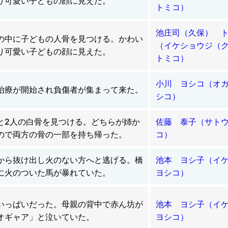
り可愛い子どもの顔に見えた。
トミコ）
池庄司（久保） 
の中に子どもの人骨を見つける。かわい
（イケショウジ（
り可愛い子どもの顔に見えた。
トミコ）
小川 ヨシコ（オ
治療が開始され負傷者が集まって来た。
シコ）
と2人の白骨を見つける。どちらが姉か
佐藤 泰子（サト
ので両方の骨の一部を持ち帰った。
コ）
から抜け出し火のない方へと逃げる。橋
池本 ヨシ子（イ
に火のついた馬が暴れていた。
ヨシコ）
いっぱいだった。母親の背中で赤ん坊が
池本 ヨシ子（イ
オギャア」と泣いていた。
ヨシコ）