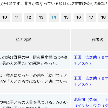
えが可能です。背景が異なっている項目が現在並び替えの基準
10
11
12
13
14
15
16
17
18
絵の内容
作者名
りの焼け野原の中、防火用水槽には半身
玉田 吉之助（タ
た男の人の黒こげの死体があった。
チノスケ）
は下敷きになった下の弟を「助けて」と
玉田 吉之助（タ
だが「人どころではない」と逃げていっ
チノスケ）
池庄司（久保） 
の中に子どもの人骨を見つける。かわい
（イケショウジ（