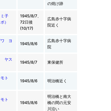
の焼け跡
トミ子
1945/8/7、
広島赤十字病
クボ）
72日後
院近く
(10/17)
ガワ ヨ
広島赤十字病
1945/8/6
院
ウ ヤス
1945/8/7
東保健所
ケモト
1945/8/6
明治橋近く
明治橋と南大
ケモト
1945/8/6
橋の間の元安
川沿い