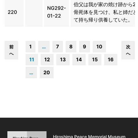
伯父は我が家の焼け跡から2
NG292-
220
骨死体を見つけ、私と姉だと
01-22
て持ち帰り供養していた。
1
…
7
8
9
10
前
次
へ
へ
11
12
13
14
15
16
…
20
Hiroshima Peace Memorial Museum