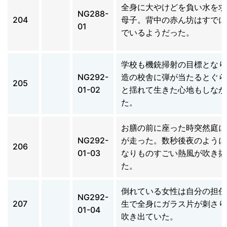
全身に大やけどを負い水を求
NG288-
204
母子。背中の赤ん坊はすでに
01
でいるようだった。
学校も機銃掃射の目標となり
NG292-
造の校舎に弾が当たるとぐら
205
01-02
と揺れて生きた心地もしなか
た。
お膳の前に座った時突然庭に
NG292-
が走った。数秒後夜のように
206
01-03
なりものすごい熱風が吹き抜
た。
倒れている女性は自分の担任
NG292-
207
生で全身にガラス片が刺さり
01-04
吹き出ていた。