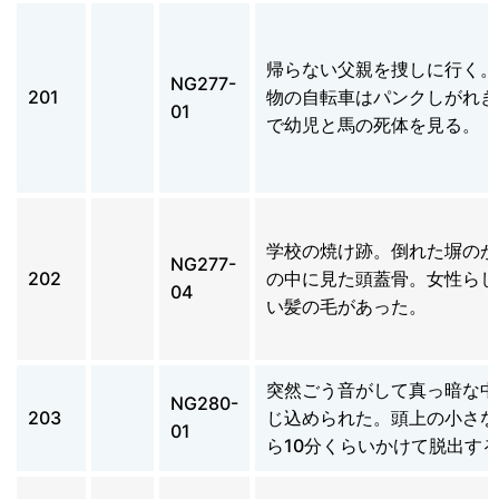
帰らない父親を捜しに行く。
NG277-
201
物の自転車はパンクしがれき
01
で幼児と馬の死体を見る。
学校の焼け跡。倒れた塀のが
NG277-
202
の中に見た頭蓋骨。女性らし
04
い髪の毛があった。
突然ごう音がして真っ暗な中
NG280-
203
じ込められた。頭上の小さな
01
ら10分くらいかけて脱出す