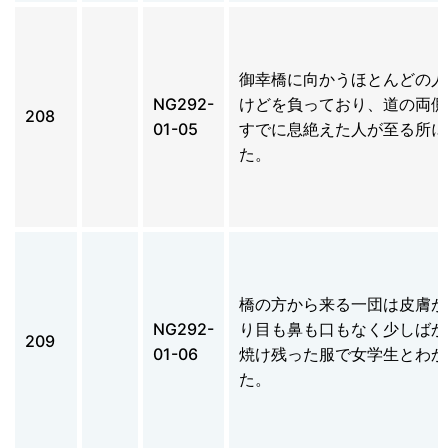
御幸橋に向かうほとんどの人
NG292-
けどを負っており、道の両側
208
01-05
すでに息絶えた人が至る所に
た。
橋の方から来る一団は皮膚が
NG292-
り目も鼻も口もなく少しばか
209
01-06
焼け残った服で女学生とわか
た。