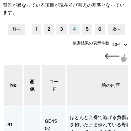
背景が異なっている項目が現在並び替えの基準となってい
ます。
1
2
3
4
5
6
前へ
次へ
検索結果の表示件数
画
コー
No
絵の内容
像
ド
ほとんど全裸で逃げる負傷者
GE45-
61
を抱いたまま倒れている母親
07