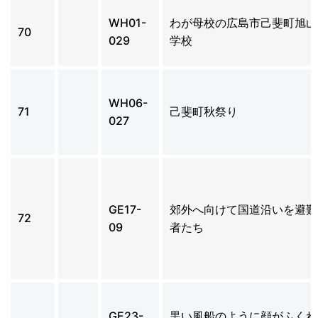
WH01-
わが母校の広島市己斐町旭山
70
029
学校
WH06-
71
己斐町秋祭り
027
GE17-
郊外へ向けて国道沿いを避難
72
09
者たち
GE23-
黒い風船のように顔がふくれ