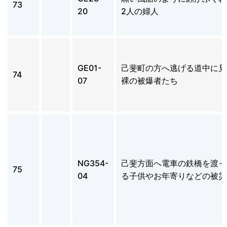
73
20
2人の婦人
GE01-
己斐町の方へ逃げる道中に見
74
07
裸の被爆者たち
NG354-
己斐方面へ電車の鉄橋を渡っ
75
04
る子供やお年寄りなどの被災