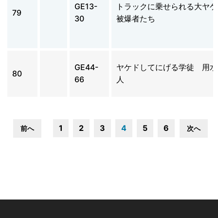
GE13-
トラックに乗せられる大ヤケ
79
30
被爆者たち
GE44-
ヤケドしてにげる学徒 用水
80
66
人
1
2
3
4
5
6
前へ
次へ