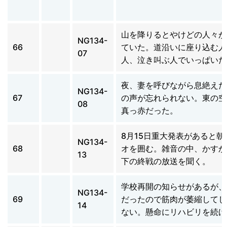
山を降りるとやけどの人々が
NG134-
66
ていた。道沿いに座り込む人
07
人、泣き叫ぶ人でいっぱいだ
夜、妻を呼びながら息絶えた
NG134-
67
の声が忘れられない。東の空
08
真っ赤だった。
8月15日重大発表があると朝
NG134-
68
オを囲む。雑音の中、かすか
13
下の終戦の放送を聞く。
学校再開の知らせがあるが、
NG134-
69
だったので筋肉が萎縮してし
14
ない。懸命にリハビリを続け