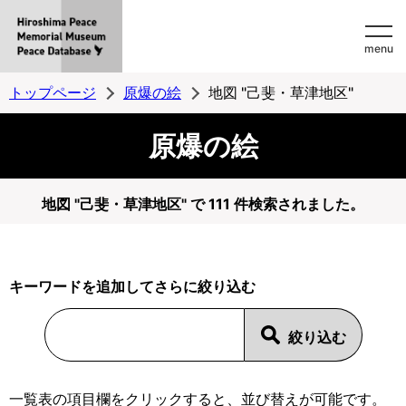
Hiroshima
menu
Peace
MemorialMuseum
トップページ
原爆の絵
地図 "己斐・草津地区"
Peace
原爆の絵
Database
地図 "己斐・草津地区" で 111 件検索されました。
キーワードを追加してさらに絞り込む
一覧表の項目欄をクリックすると、並び替えが可能です。