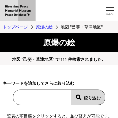
Hiroshima
menu
Peace
MemorialMuseum
トップページ
原爆の絵
地図 "己斐・草津地区"
Peace
原爆の絵
Database
地図 "己斐・草津地区" で 111 件検索されました。
キーワードを追加してさらに絞り込む
一覧表の項目欄をクリックすると、並び替えが可能です。