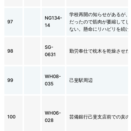
学校再開の知らせがあるが、
NG134-
97
だったので筋肉が萎縮してし
14
ない。懸命にリハビリを続け
SG-
98
勤労奉仕で枕木を乾燥させた
0631
WH08-
99
己斐駅周辺
035
WH06-
100
芸備銀行己斐支店前での亥の
028