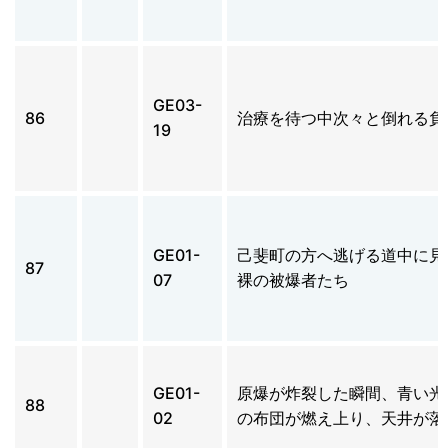
GE03-
86
治療を待つ中次々と倒れる負
19
GE01-
己斐町の方へ逃げる道中に見
87
07
裸の被爆者たち
GE01-
原爆が炸裂した瞬間、青い光
88
02
の布団が燃え上り、天井が落