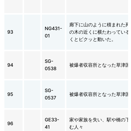
廊下に山のように積まれた死
NG431-
93
の木の近くに横たわっている
01
くとピクッと動いた。
SG-
94
被爆者収容所となった草津国
0538
SG-
95
被爆者収容所となった草津国
0537
GE33-
家や家族を失い、駅や橋の下
96
41
む人々