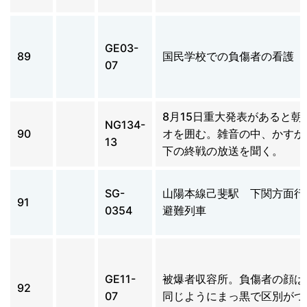
GE03-
89
国民学校での負傷者の看護
07
8月15日重大発表があると朝
NG134-
90
オを囲む。雑音の中、かすか
13
下の終戦の放送を聞く。
SG-
山陽本線己斐駅 下関方面行
91
0354
避難列車
GE11-
被爆者収容所。負傷者の顔は
92
07
同じようにまっ黒で区別がつ