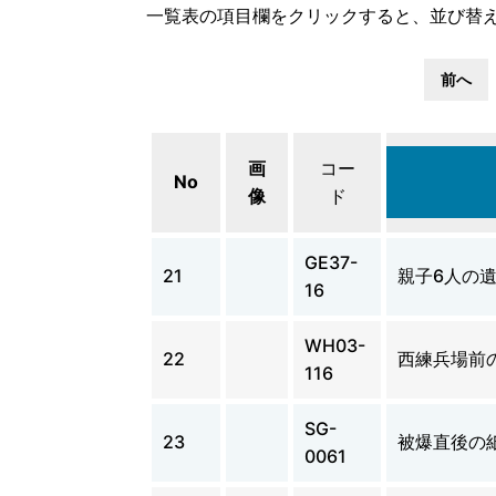
一覧表の項目欄をクリックすると、並び替
前へ
画
コー
No
像
ド
GE37-
21
親子6人の
16
WH03-
22
西練兵場前
116
SG-
23
被爆直後の
0061