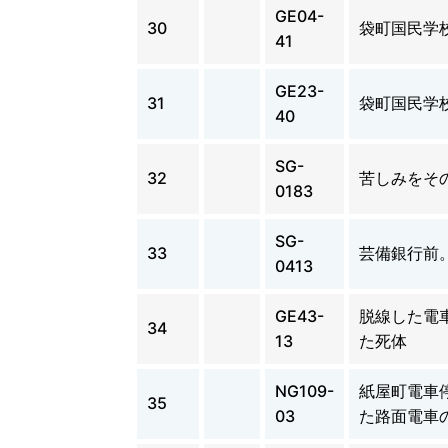
GE04-
30
袋町国民学
41
GE23-
31
袋町国民学
40
SG-
32
苦しみをそ
0183
SG-
33
芸備銀行前
0413
GE43-
脱線した電
34
13
た死体
NG109-
紙屋町電車
35
03
た路面電車