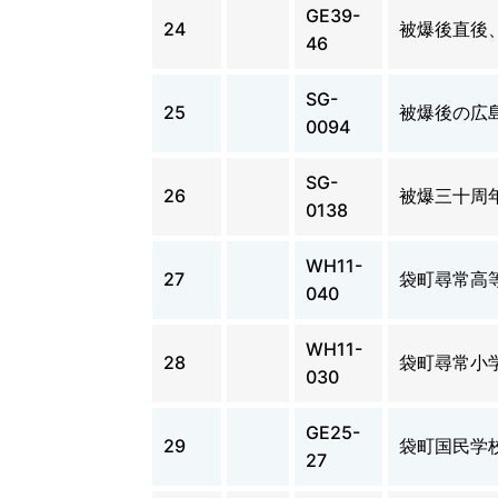
GE39-
24
被爆後直後
46
SG-
25
被爆後の広
0094
SG-
26
被爆三十周
0138
WH11-
27
袋町尋常高
040
WH11-
28
袋町尋常小
030
GE25-
29
袋町国民学
27