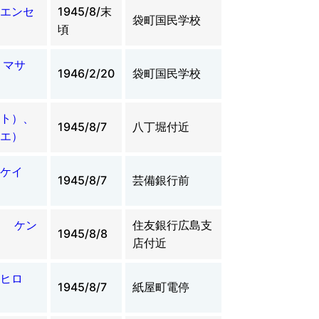
エンセ
1945/8/末
袋町国民学校
頃
 マサ
1946/2/20
袋町国民学校
ト）、
1945/8/7
八丁堀付近
エ）
ケイ
1945/8/7
芸備銀行前
カ ケン
住友銀行広島支
1945/8/8
店付近
ヒロ
1945/8/7
紙屋町電停