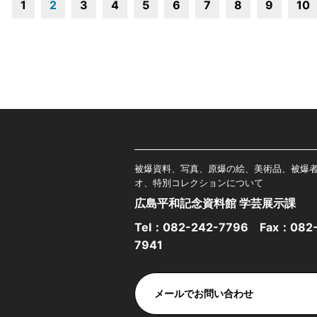
1
2
3
4
5
6
7
8
9
10
被爆資料、写真、原爆の絵、美術品、被爆
オ、特別コレクションについて
広島平和記念資料館 学芸展示課
Tel：
082-242-7796
Fax：082-
7941
メールでお問い合わせ