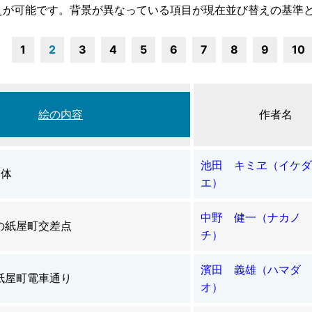
えが可能です。背景が異なっている項目が現在並び替えの基準
1
2
3
4
5
6
7
8
9
10
絵の内容
作者名
池田 キミヱ（イケダ
遺体
エ）
中野 健一（ナカノ 
の紙屋町交差点
チ）
濱田 義雄（ハマダ 
紙屋町電車通り
オ）