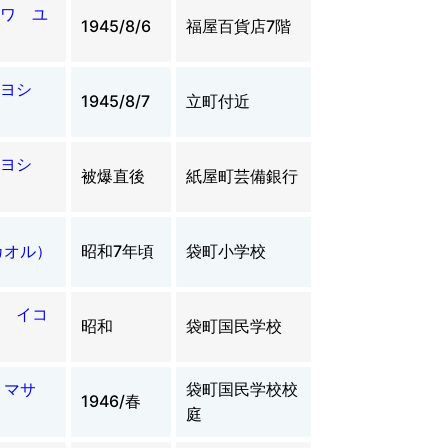
ワ ユ
1945/8/6
福屋百貨店7階
ヨシ
1945/8/7
立町付近
ヨシ
被爆直後
紙屋町芸備銀行
カオル）
昭和7年頃
袋町小学校
 イコ
昭和
袋町国民学校
 マサ
袋町国民学校校
1946/春
庭