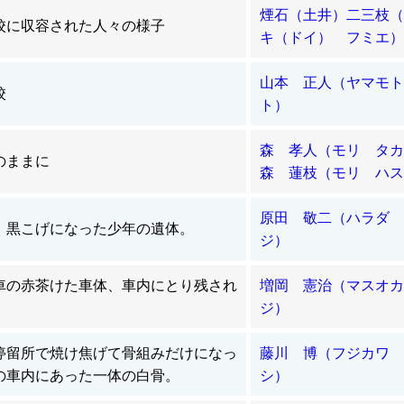
煙石（土井）二三枝（
校に収容された人々の様子
キ（ドイ） フミエ）
山本 正人（ヤマモト
校
ト）
森 孝人（モリ タカ
のままに
森 蓮枝（モリ ハス
原田 敬二（ハラダ 
。黒こげになった少年の遺体。
ジ）
車の赤茶けた車体、車内にとり残され
増岡 憲治（マスオ
ジ）
停留所で焼け焦げて骨組みだけになっ
藤川 博（フジカワ 
の車内にあった一体の白骨。
シ）