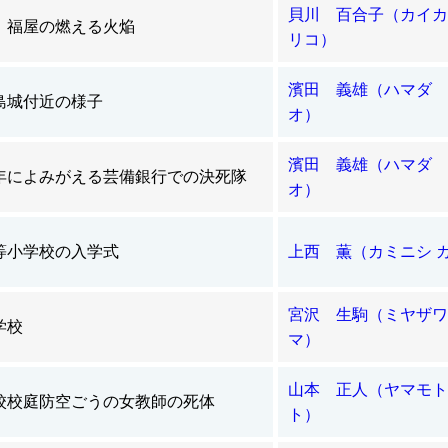
貝川 百合子（カイカ
、福屋の燃える火焔
リコ）
濱田 義雄（ハマダ 
島城付近の様子
オ）
濱田 義雄（ハマダ 
年によみがえる芸備銀行での決死隊
オ）
等小学校の入学式
上西 薫（カミニシ 
宮沢 生駒（ミヤザワ
学校
マ）
山本 正人（ヤマモト
校校庭防空ごうの女教師の死体
ト）