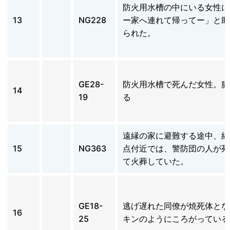
防火用水槽の中にいる女性に
13
NG228
ー家へ連れて帰ってー」と助
られた。
GE28-
防火用水槽で死んだ女性。腸
14
19
る
遠縁の家に避難する途中、紙
15
NG363
点付近では、警防団の人が死
て火葬していた。
GE18-
逃げ遅れた同僚が焼死体とな
16
25
キンのようにころがっている