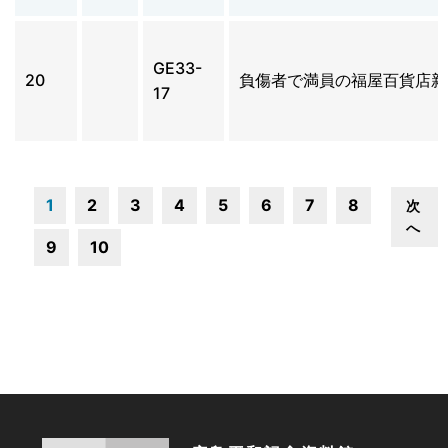
GE33-
20
負傷者で満員の福屋百貨店新
17
1
2
3
4
5
6
7
8
次
へ
9
10