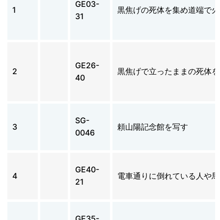
GE03-
1
黒焦げの死体を集め道端で火
31
GE26-
2
黒焦げで立ったままの死体を
40
SG-
3
頼山陽記念館を写す
0046
GE40-
4
電車通りに倒れている人や馬
21
GE35-