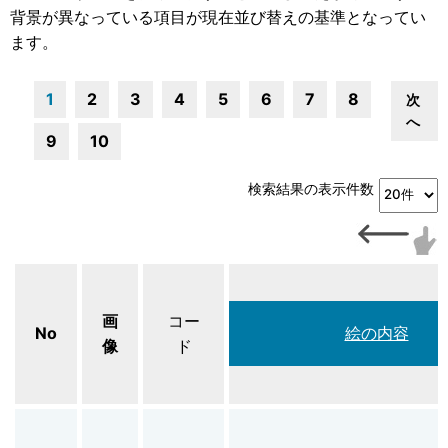
背景が異なっている項目が現在並び替えの基準となってい
ます。
1
2
3
4
5
6
7
8
次
へ
9
10
検索結果の表示件数
画
コー
No
絵の内容
像
ド