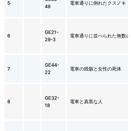
5
電車通りに倒れたクスノキ
49
GE21-
6
電車通りに並べられた無数の
29-3
GE44-
7
電車の残骸と女性の死体
22
GE32-
8
電車と真黒な人
18