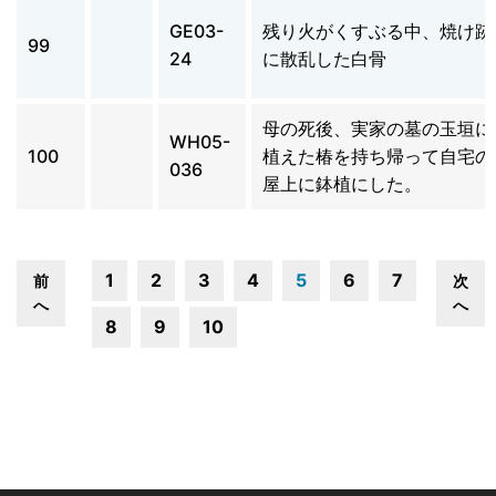
GE03-
残り火がくすぶる中、焼け跡
99
24
に散乱した白骨
母の死後、実家の墓の玉垣に
WH05-
100
植えた椿を持ち帰って自宅の
036
屋上に鉢植にした。
1
2
3
4
5
6
7
前
次
へ
へ
8
9
10