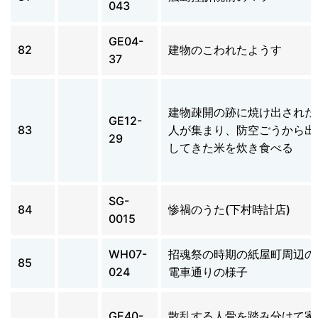
043
GE04-
82
建物のこわれたようす
37
建物疎開の跡に焼け出された
GE12-
83
人が集まり、防空ごうから出
29
してきた米を炊き食べる
SG-
84
惨禍のうた(下村時計店)
0015
WH07-
招魂祭の時期の紙屋町周辺の
85
024
電車通りの様子
GE40-
散乱する人骨を踏み分けて家