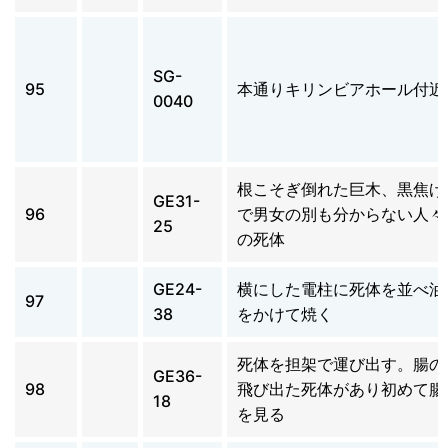
SG-
95
本通りキリンビアホール付近
0040
根こそぎ倒れた巨木、黒焦げ
GE31-
96
で男女の別も分からない人々
25
の死体
GE24-
横にした電柱に死体を並べ油
97
38
をかけて焼く
死体を担架で運び出す。腸の
GE36-
98
飛び出た死体があり初めて腸
18
を見る