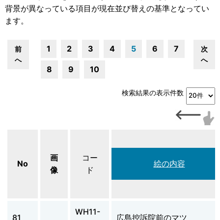
背景が異なっている項目が現在並び替えの基準となってい
ます。
1
2
3
4
5
6
7
前
次
へ
へ
8
9
10
検索結果の表示件数
画
コー
No
絵の内容
像
ド
WH11-
81
広島控訴院前のマツ