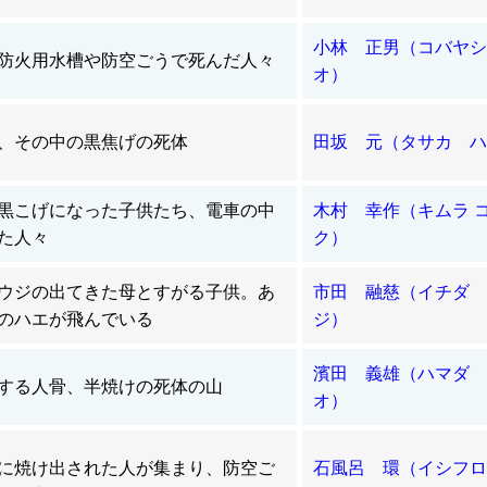
小林 正男（コバヤシ
防火用水槽や防空ごうで死んだ人々
オ）
、その中の黒焦げの死体
田坂 元（タサカ ハ
黒こげになった子供たち、電車の中
木村 幸作（キムラ 
た人々
ク）
ウジの出てきた母とすがる子供。あ
市田 融慈（イチダ 
のハエが飛んでいる
ジ）
濱田 義雄（ハマダ 
する人骨、半焼けの死体の山
オ）
に焼け出された人が集まり、防空ご
石風呂 環（イシフロ