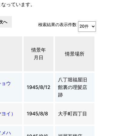
となっています。
次へ
検索結果の表示件数
情景年
情景場所
月日
八丁堀福屋旧
ショウ
1945/8/12
館裏の理髪店
跡
ヤヨイ）
1945/8/8
大手町四丁目
ソメハ