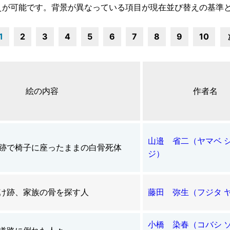
えが可能です。背景が異なっている項目が現在並び替えの基準
1
2
3
4
5
6
7
8
9
10
絵の内容
作者名
山邉 省二（ヤマベ 
跡で椅子に座ったままの白骨死体
ジ）
け跡、家族の骨を探す人
藤田 弥生（フジタ 
小橋 染春（コバシ 