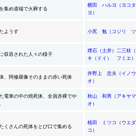
横田 ハルヨ（ヨコタ
を集め道端で火葬する
ヨ）
たようす
小尻 勉（コジリ ツ
煙石（土井）二三枝（
に収容された人々の様子
キ（ドイ） フミエ）
井野上 忠夫（イノウ
体、阿修羅像そのままの赤い死体
オ）
た電車の中の焼死体、全員赤裸でや
秋山 和男（アキヤマ
。
オ）
植田 ミツコ（ウエダ
たくさんの死体をとび口で集める
コ）