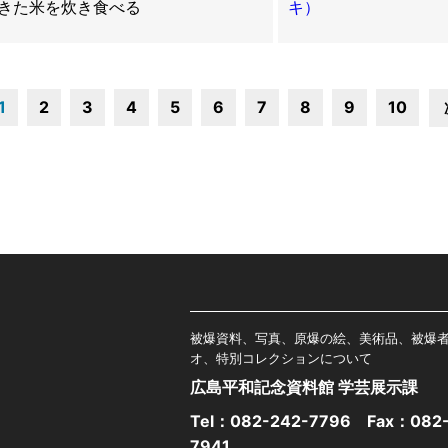
きた米を炊き食べる
キ）
1
2
3
4
5
6
7
8
9
10
被爆資料、写真、原爆の絵、美術品、被爆
オ、特別コレクションについて
広島平和記念資料館 学芸展示課
Tel：
082-242-7796
Fax：082-
7941