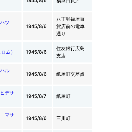
1945/8/6
福屋百貨店
八丁堀福屋百
ハツ
1945/8/6
貨店前の電車
通り
住友銀行広島
ヒロム）
1945/8/6
支店
ハル
1945/8/6
紙屋町交差点
ヒデサ
1945/8/7
紙屋町
 マサ
1945/8/6
三川町