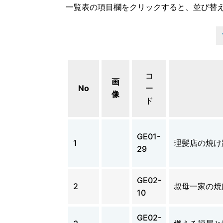
一覧表の項目欄をクリックすると、並び替
コ
画
No
ー
像
ド
GE01-
1
理髪店の焼け
29
GE02-
2
叔母一家の焼
10
GE02-