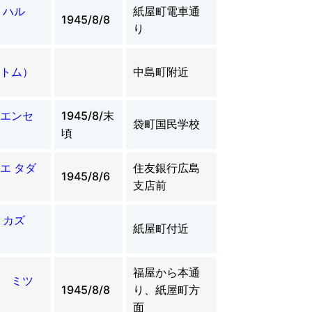
 ハル
紙屋町電車通
1945/8/8
り
トム）
中島町附近
エンセ
1945/8/末
袋町国民学校
頃
エ タダ
住友銀行広島
1945/8/6
支店前
 カズ
紙屋町付近
福屋から本通
 ミツ
1945/8/8
り、紙屋町方
面