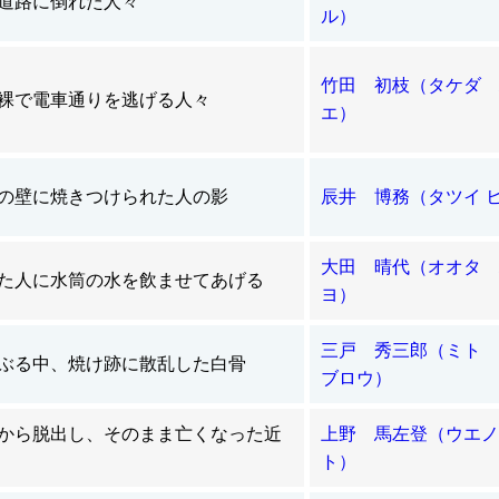
道路に倒れた人々
ル）
竹田 初枝（タケダ 
裸で電車通りを逃げる人々
エ）
の壁に焼きつけられた人の影
辰井 博務（タツイ 
大田 晴代（オオタ 
た人に水筒の水を飲ませてあげる
ヨ）
三戸 秀三郎（ミト 
ぶる中、焼け跡に散乱した白骨
ブロウ）
から脱出し、そのまま亡くなった近
上野 馬左登（ウエノ
ト）