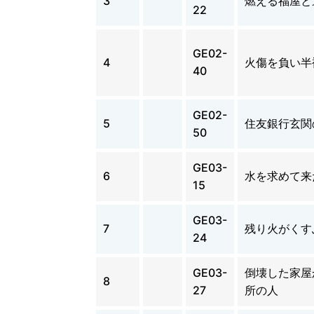
3
燃える福屋と
22
GE02-
4
火傷を負い半
40
GE02-
5
住友銀行玄関
50
GE03-
6
水を求めて来
15
GE03-
7
残り火がくす
24
GE03-
倒壊した家屋
8
27
所の人