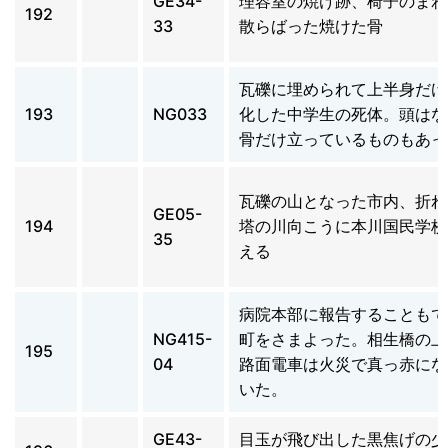
GE34-
理容室の焼け跡、椅子のまわ
192
33
散らばった焼けた骨
瓦礫に埋められて上半身だけ
193
NG033
化した中学生の死体。頭はな
骨だけ立っているものもあっ
瓦礫の山となった市内、折れ
GE05-
194
塔の川向こうに本川国民学校
35
える
病院本部に報告することもで
NG415-
町をさまよった。相生橋の上
195
04
路面電車は火災で真っ赤にな
いた。
GE43-
目玉が飛び出した黒焦げの少