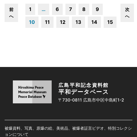
1
…
6
7
8
9
前
次
へ
へ
10
11
12
13
14
15
広島平和記念資料館
平和データベース
〒730-0811 広島市中区中島町1-2
被爆資料、写真、原爆の絵、美術品、被爆者証言ビデオ、特別コレクシ
ョンについて