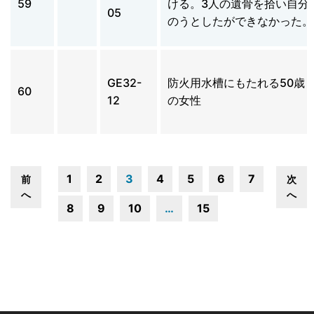
59
ける。3人の遺骨を拾い自分
05
のうとしたができなかった。
GE32-
防火用水槽にもたれる50歳
60
12
の女性
1
2
3
4
5
6
7
前
次
へ
へ
8
9
10
…
15