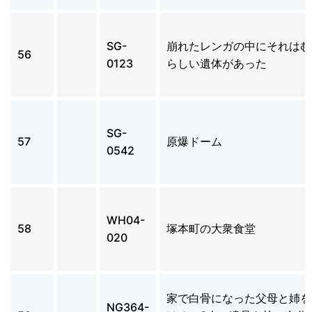
SG-
崩れたレンガの中にそれはむ
56
0123
らしい遺体があった
SG-
57
原爆ドーム
0542
WH04-
58
塚本町の大衆食堂
020
家で白骨になった父母と姉を
NG364-