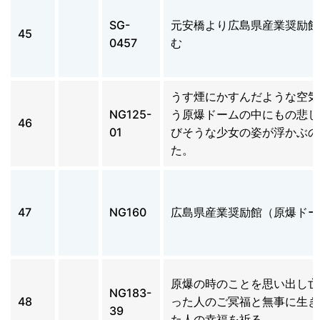
SG-
元安橋より広島県産業奨励館
45
0457
む
うす煙にかすんだような空気
NG125-
う原爆ドームの中にもの悲し
46
01
びそうな少女の姿が浮かぶの
た。
47
NG160
広島県産業奨励館（原爆ドー
原爆の時のことを思い出し亡
NG183-
48
った人のご冥福と無事に生き
39
た人の幸福を祈る。