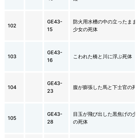
GE43-
防火用水槽の中の立ったまま
102
15
少女の死体
GE43-
103
こわれた橋と川に浮ぶ死体
16
GE43-
104
腹が膨張した馬と下士官の死
23
GE43-
目玉が飛び出した黒焦げの少
105
28
の死体