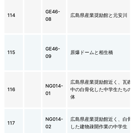
GE46-
114
広島県産業奨励館と元安川
08
GE46-
115
原爆ドームと相生橋
09
広島県産業奨励館近く、瓦礫
NG014-
116
中の白骨化した中学生たちの
01
体
NG014-
広島県産業奨励館近く、白骨
117
02
した建物疎開作業の中学生