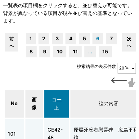
一覧表の項目欄をクリックすると、並び替えが可能です。
背景が異なっている項目が現在並び替えの基準となってい
ます。
1
2
3
4
5
6
7
前
次
へ
へ
8
9
10
11
…
15
検索結果の表示件数
画
コー
No
絵の内容
像
ド
GE42-
原爆死没者慰霊碑 広島平和
101
48
鐘