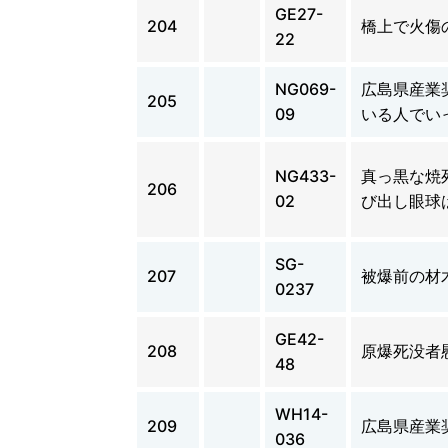
GE27-
204
橋上で火傷
22
NG069-
広島県産業
205
09
いる人でい
NG433-
真っ黒な焼
206
02
び出し眼球
SG-
207
被爆前の材
0237
GE42-
208
原爆死没者
48
WH14-
209
広島県産業
036