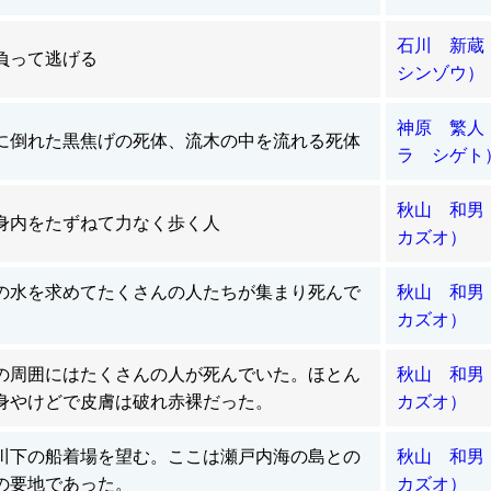
石川 新蔵
負って逃げる
シンゾウ）
神原 繁人
に倒れた黒焦げの死体、流木の中を流れる死体
ラ シゲト
秋山 和男
身内をたずねて力なく歩く人
カズオ）
の水を求めてたくさんの人たちが集まり死んで
秋山 和男
カズオ）
の周囲にはたくさんの人が死んでいた。ほとん
秋山 和男
身やけどで皮膚は破れ赤裸だった。
カズオ）
川下の船着場を望む。ここは瀬戸内海の島との
秋山 和男
の要地であった。
カズオ）