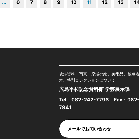
…
6
7
8
9
10
11
12
13
1
被爆資料、写真、原爆の絵、美術品、被爆
オ、特別コレクションについて
広島平和記念資料館 学芸展示課
Tel：
082-242-7796
Fax：082-
7941
メールでお問い合わせ