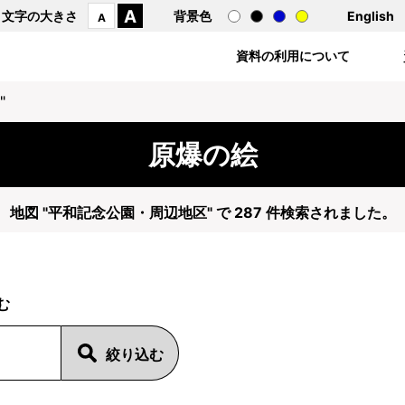
A
文字の大きさ
背景色
English
A
資料の利用について
"
原爆の絵
地図 "平和記念公園・周辺地区" で 287 件検索されました。
む