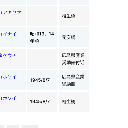
（アキヤマ
相生橋
良（イナイ
昭和13、14
元安橋
年頃
（タケウチ
広島県産業
奨励館付近
一（ホソイ
広島県産業
1945/8/7
奨励館
一（ホソイ
1945/8/7
相生橋