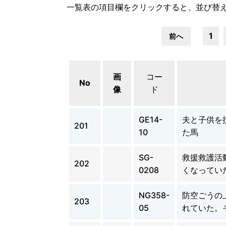
一覧表の項目欄をクリックすると、並び替
1
前へ
画
コー
No
像
ド
GE14-
夫と子供を
201
10
た馬
SG-
救援救護活
202
0208
くなってい
NG358-
防空ごうの
203
05
れていた。