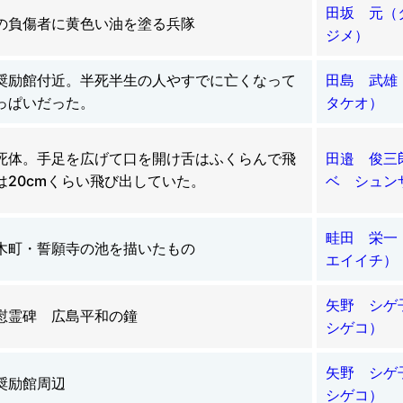
田坂 元（
の負傷者に黄色い油を塗る兵隊
ジメ）
奨励館付近。半死半生の人やすでに亡くなって
田島 武
っぱいだった。
タケオ）
死体。手足を広げて口を開け舌はふくらんで飛
田邉 俊三
は20cmくらい飛び出していた。
ベ シュン
畦田 栄
木町・誓願寺の池を描いたもの
エイイチ）
矢野 シ
慰霊碑 広島平和の鐘
シゲコ）
矢野 シ
奨励館周辺
シゲコ）