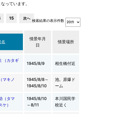
となっています。
4
15
次へ
検索結果の表示件数
情景年月
者名
情景場所
日
ミ（カタギ
1945/8/9
相生橋付近
介（マキノ
1945/8/8～
池。原爆ド
）
1945/8/10
ーム
助（タマ
1945/8/10
本川国民学
スケ）
～8/11
校近く