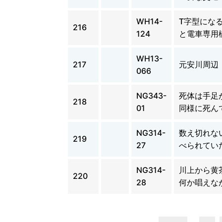
WH14-
T字型にな
216
124
と電車専用
WH13-
217
元安川周辺
066
NG343-
死体は手足
218
01
同様に死ん
NG314-
数え切れな
219
27
べられてい
NG314-
川上から黄
220
28
何か唱えな