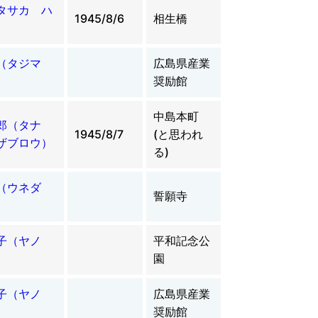
タサカ ハ
1945/8/6
相生橋
雄（タジマ
広島県産業
奨励館
中島本町
郎（タナ
1945/8/7
(と思われ
ザブロウ）
る)
一（ウネダ
誓願寺
ゲ子（ヤノ
平和記念公
園
ゲ子（ヤノ
広島県産業
奨励館