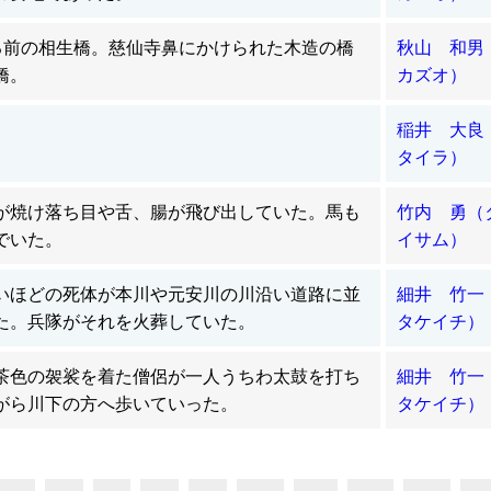
る前の相生橋。慈仙寺鼻にかけられた木造の橋
秋山 和男
橋。
カズオ）
稲井 大
タイラ）
が焼け落ち目や舌、腸が飛び出していた。馬も
竹内 勇
でいた。
イサム）
いほどの死体が本川や元安川の川沿い道路に並
細井 竹
た。兵隊がそれを火葬していた。
タケイチ）
茶色の袈裟を着た僧侶が一人うちわ太鼓を打ち
細井 竹
がら川下の方へ歩いていった。
タケイチ）