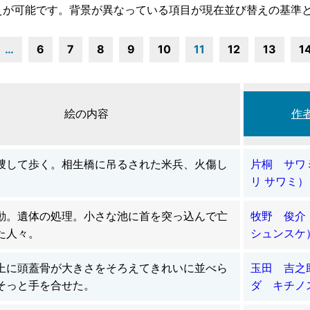
えが可能です。背景が異なっている項目が現在並び替えの基準
…
6
7
8
9
10
11
12
13
1
絵の内容
作
捜して歩く。相生橋に吊るされた米兵、火傷し
片桐 サワ
リ サワミ）
動。遺体の処理。小さな池に首を突っ込んで亡
牧野 俊
た人々。
シュンスケ
上に頭蓋骨が大きさをそろえてきれいに並べら
玉田 吉之
そっと手を合せた。
ダ キチノ