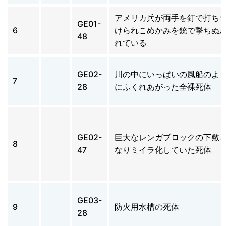
アメリカ兵が両手を釘で打ち
GE01-
6
けられこめかみを銃で撃ちぬ
48
れている
GE02-
川の中にいっぱいの風船のよ
7
28
にふくれあがった全裸死体
GE02-
巨大なレンガブロックの下敷
8
47
なりミイラ化していた死体
GE03-
9
防火用水槽の死体
28