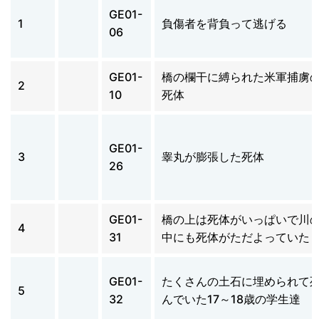
GE01-
1
負傷者を背負って逃げる
06
GE01-
橋の欄干に縛られた米軍捕虜
2
10
死体
GE01-
3
睾丸が膨張した死体
26
GE01-
橋の上は死体がいっぱいで川
4
31
中にも死体がただよっていた
GE01-
たくさんの土石に埋められて
5
32
んでいた17～18歳の学生達