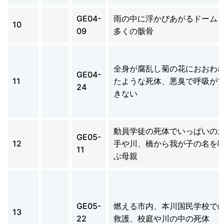
GE04-
雨の中に浮かびあがるドーム
10
09
多くの骸骨
全身が腐乱し菊の花におおわ
GE04-
11
たような死体、悪臭で呼吸が
24
きない
動員学徒の死体でいっぱいの
GE05-
12
手や川、橋から我が子の名を
11
ぶ母親
GE05-
燃える市内、本川国民学校で
13
22
救護、校庭や川の中の死体