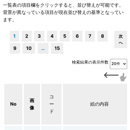
一覧表の項目欄をクリックすると、並び替えが可能です。
背景が異なっている項目が現在並び替えの基準となってい
ます。
1
2
3
4
5
6
7
8
次
へ
9
10
…
15
検索結果の表示件数
コ
画
No
ー
絵の内容
像
ド