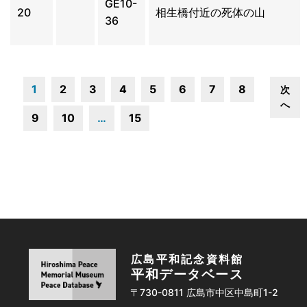
GE10-
20
相生橋付近の死体の山
36
1
2
3
4
5
6
7
8
次
へ
9
10
…
15
広島平和記念資料館
平和データベース
〒730-0811 広島市中区中島町1-2