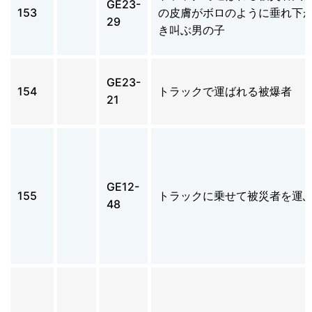
GE23-
153
の皮膚がボロのように垂れ下
29
き叫ぶ男の子
GE23-
154
トラックで運ばれる被爆者
21
GE12-
155
トラックに乗せて被災者を運
48