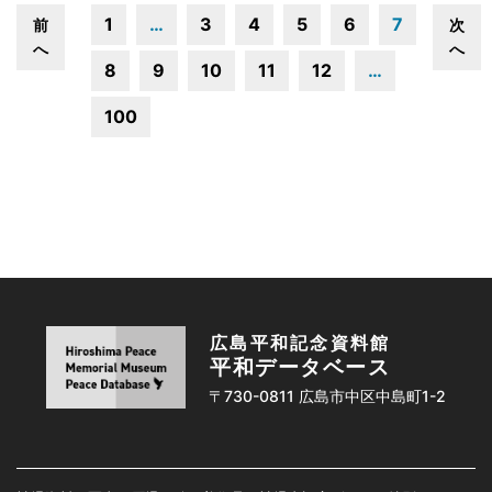
1
…
3
4
5
6
7
前
次
へ
へ
8
9
10
11
12
…
100
広島平和記念資料館
平和データベース
〒730-0811 広島市中区中島町1-2