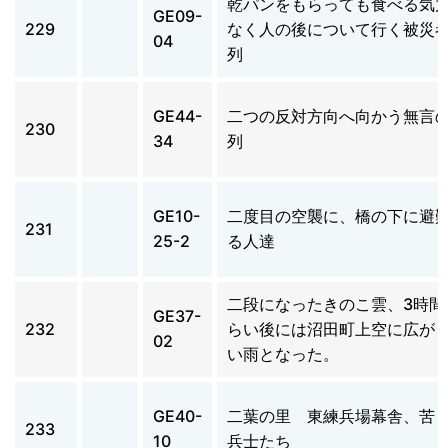
乾パンをもらっても食べる気
GE09-
229
なく人の後について行く被災
04
列
GE44-
二つの反対方向へ向かう無言
230
34
列
GE10-
二度目の空襲に、橋の下に避
231
25-2
る人達
二段になったきのこ雲、3時間
GE37-
232
らい後には沼田町上空に広が
02
い雨となった。
GE40-
二葉の里 東練兵場幕舎、苦
233
10
兵士たち