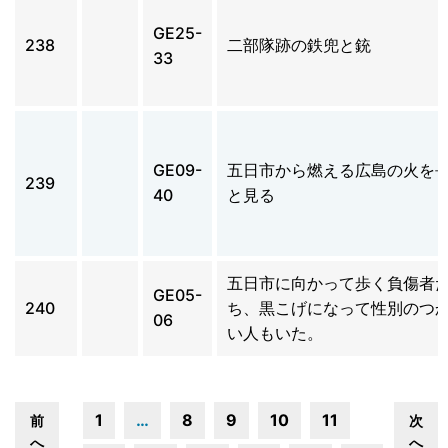
GE25-
238
二部隊跡の鉄兜と銃
33
GE09-
五日市から燃える広島の火を
239
40
と見る
五日市に向かって歩く負傷者
GE05-
240
ち、黒こげになって性別のつ
06
い人もいた。
1
…
8
9
10
11
前
次
へ
へ