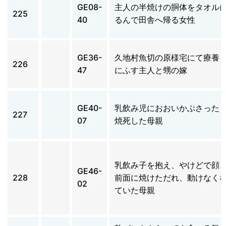
GE08-
主人の半焼けの胴体をタオル
225
40
るんで田舎へ帰る女性
GE36-
久地村魚切の原様宅にて療養
226
47
にふす主人と甥の嫁
GE40-
乳飲み児におおいかぶさった
227
07
焼死した母親
乳飲み子を抱え、やけどで顔
GE46-
228
前面に焼けただれ、動けなく
02
ていた母親