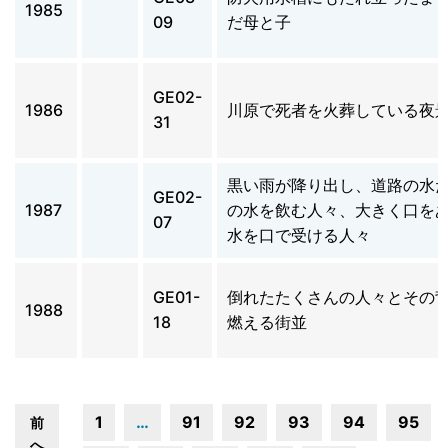
1985
09
だ母と子
GE02-
1986
川原で死者を火葬している夜
31
黒い雨が降り出し、道路の水
GE02-
1987
の水を飲む人々、大きく口を
07
水を口で受ける人々
GE01-
倒れたたくさんの人々とその
1988
18
燃える街並
1
…
91
92
93
94
95
前
へ