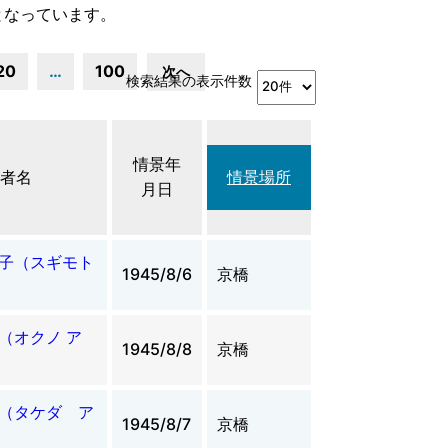
となっています。
20
…
100
次へ
検索結果の表示件数
情景年
者名
情景場所
月日
子（スギモト
1945/8/6
京橋
（オクノ ア
1945/8/8
京橋
（タケダ ア
1945/8/7
京橋