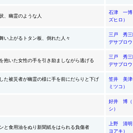
石津 一博
状、幽霊のような人
ズヒロ）
三戸 秀三
舞い上がるトタン板、倒れた人々
デサブロウ
三戸 秀三
を抱いた女性の手を引き励ましながら逃げる
デサブロウ
した被災者が幽霊の様に手を前にだらりと下げ
笠井 美
ミツコ）
好井 博（
シ）
上野 清明
ンと食用油をぬり新聞紙をはられる負傷者
ヨアキ）