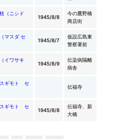
合枝（ニシド
今の鷹野橋
1945/8/8
商店街
（マスダ セ
仮設広島東
1945/8/7
警察署前
一（イワサキ
伝染病隔離
1945/8/9
病舎
スギモト セ
伝福寺
スギモト セ
伝福寺、新
1945/8/8
大橋