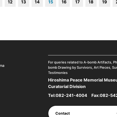
12
13
14
15
16
17
18
19
For queries related to A-bomb Artifacts, P
ima
bomb Drawing by Survivors, Art Pieces, Su
Testimonies
Hiroshima Peace Memorial Mus
Curatorial Division
Tel:
082-241-4004
Fax:082-54
Contact