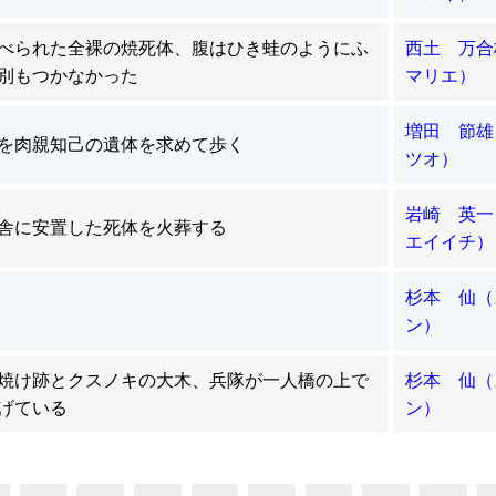
べられた全裸の焼死体、腹はひき蛙のようにふ
西土 万
別もつかなかった
マリエ）
増田 節雄
を肉親知己の遺体を求めて歩く
ツオ）
岩崎 英
舎に安置した死体を火葬する
エイイチ）
杉本 仙（
ン）
焼け跡とクスノキの大木、兵隊が一人橋の上で
杉本 仙（
げている
ン）