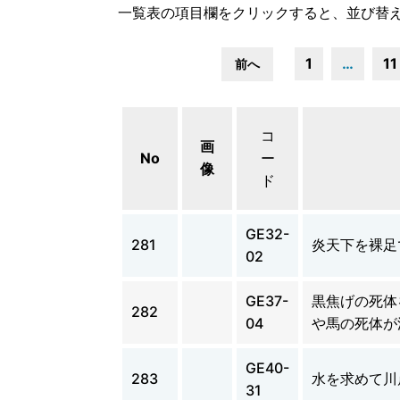
一覧表の項目欄をクリックすると、並び替
1
…
11
前へ
コ
画
No
ー
像
ド
GE32-
281
炎天下を裸足
02
GE37-
黒焦げの死体
282
04
や馬の死体が
GE40-
283
水を求めて川
31