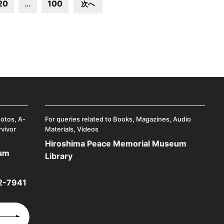
20
…
100
次へ
hotos, A-
For queries related to Books, Magazines, Audio
rvivor
Materials, Videos
Hiroshima Peace Memorial Museum
eum
Library
2-7941