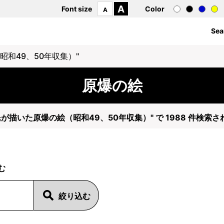
A
Font size
Color
A
Sea
昭和49、50年収集）"
原爆の絵
民が描いた原爆の絵（昭和49、50年収集）" で 1988 件検索
む