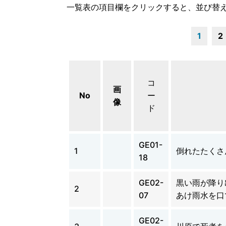
一覧表の項目欄をクリックすると、並び替
1
2
コ
画
No
ー
像
ド
GE01-
1
倒れたたくさ
18
GE02-
黒い雨が降り
2
07
あけ雨水を口
GE02-