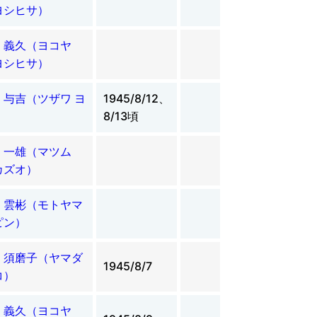
ヨシヒサ）
 義久（ヨコヤ
ヨシヒサ）
 与吉（ツザワ ヨ
1945/8/12、
）
8/13頃
 一雄（マツム
カズオ）
 雲彬（モトヤマ
ピン）
 須磨子（ヤマダ
1945/8/7
コ）
 義久（ヨコヤ