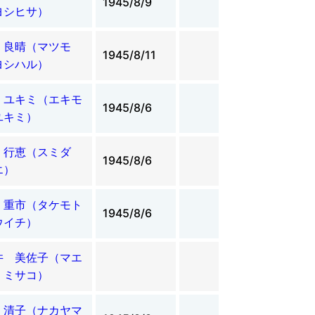
1945/8/9
ヨシヒサ）
 良晴（マツモ
1945/8/11
ヨシハル）
 ユキミ（エキモ
1945/8/6
ユキミ）
 行恵（スミダ
1945/8/6
エ）
 重市（タケモト
1945/8/6
ウイチ）
井 美佐子（マエ
 ミサコ）
 清子（ナカヤマ