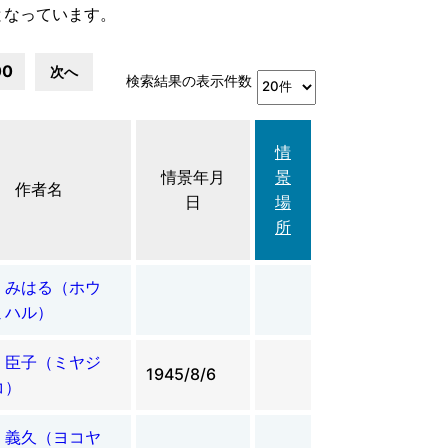
となっています。
00
次へ
検索結果の表示件数
情
情景年月
景
作者名
日
場
所
 みはる（ホウ
ミハル）
 臣子（ミヤジ
1945/8/6
コ）
 義久（ヨコヤ