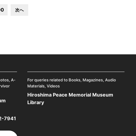
00
次へ
hotos, A-
For queries related to Books, Magazines, Audio
rvivor
Materials, Videos
Hiroshima Peace Memorial Museum
eum
Library
2-7941