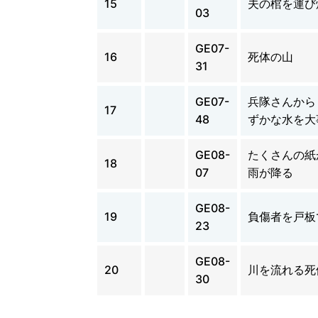
15
夫の棺を運び
03
GE07-
16
死体の山
31
GE07-
兵隊さんから
17
48
ずかな水を大
GE08-
たくさんの紙
18
07
雨が降る
GE08-
19
負傷者を戸板
23
GE08-
20
川を流れる死
30