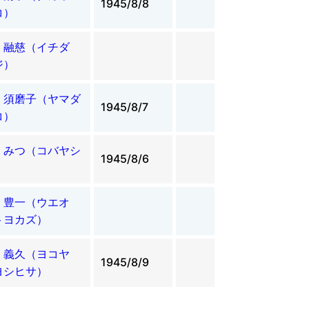
1945/8/8
コ）
 融慈（イチダ
ジ）
 須磨子（ヤマダ
1945/8/7
コ）
 みつ（コバヤシ
1945/8/6
）
 豊一（ウエオ
トヨカズ）
 義久（ヨコヤ
1945/8/9
ヨシヒサ）