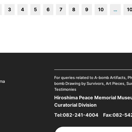
3
4
5
6
7
8
9
10
…
1
For queries related to A-bomb Artifacts, P
ima
bomb Drawing by Survivors, Art Pieces, Su
Testimonies
Hiroshima Peace Memorial Mus
Curatorial Division
Tel:
082-241-4004
Fax:082-54