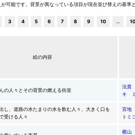
えが可能です。背景が異なっている項目が現在並び替えの基準
3
4
5
6
7
8
9
10
…
1
絵の内容
法貴
んの人々とその背景の燃える街並
キ 
出し、道路の水たまりの水を飲む人々、大きく口を
宮地
で受ける人々
トミ
横山