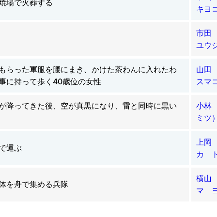
焼場で火葬する
キヨ
市田
ユウ
もらった軍服を腰にまき、かけた茶わんに入れたわ
山田
事に持って歩く40歳位の女性
スマ
が降ってきた後、空が真黒になり、雷と同時に黒い
小林
ミツ
上岡
で運ぶ
カ 
横山
体を舟で集める兵隊
マ 