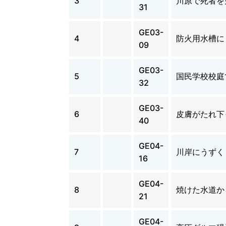
3
川原で死者を
31
GE03-
4
防火用水槽に
09
GE03-
5
国民学校校庭
32
GE03-
6
皮膚がたれ下
40
GE04-
7
川岸にうずく
16
GE04-
8
焼けた水道か
21
GE04-