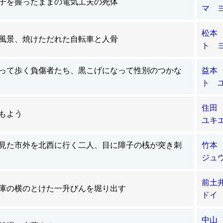
子を握ったままの電気工夫の死体
マ 
松本
風景、焼けただれた自転車と人骨
ト 
って歩く負傷者たち、黒こげになって性別のつかな
益本
ト 
住田
もよう
ユキ
見た市外を北西に行く二人、目に障子の桟が突き刺
竹本
ジュ
前土
庫の横のとけた一升びんを堀り出す
ドイ
中山