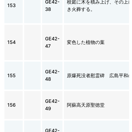
GE42-
校庭に木を積み上げ、その上
153
38
き火葬する。
GE42-
154
変色した植物の葉
47
GE42-
155
原爆死没者慰霊碑 広島平和
48
GE42-
156
阿蘇高天原聖徳堂
49
GE42-