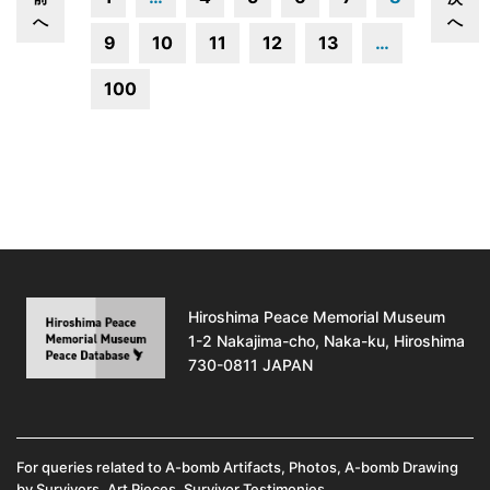
へ
へ
9
10
11
12
13
…
100
Hiroshima Peace Memorial Museum
1-2 Nakajima-cho, Naka-ku, Hiroshima
730-0811 JAPAN
For queries related to A-bomb Artifacts, Photos, A-bomb Drawing
by Survivors, Art Pieces, Survivor Testimonies