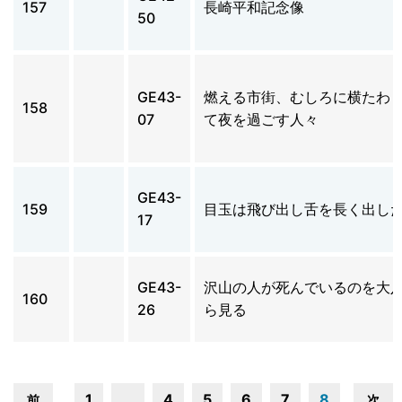
157
長崎平和記念像
50
GE43-
燃える市街、むしろに横たわ
158
07
て夜を過ごす人々
GE43-
159
目玉は飛び出し舌を長く出し
17
GE43-
沢山の人が死んでいるのを大
160
26
ら見る
1
…
4
5
6
7
8
前
次