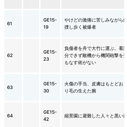
GE15-
やけどの激痛に苦しみながら
61
19
捜し歩く被爆者
負傷者を舟で大竹に運ぶ。看
GE15-
62
分できず敵機から機関砲撃を
23
もなす術がない
GE15-
火傷の手当、皮膚はもとどお
63
30
り毛の生えた腕
GE15-
64
縮景園に避難した人々と黒い
42