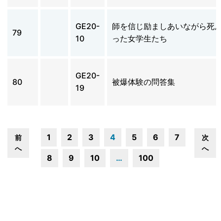
GE20-
師を信じ励ましあいながら死
79
10
った女学生たち
GE20-
80
被爆体験の問答集
19
1
2
3
4
5
6
7
前
次
へ
へ
8
9
10
…
100