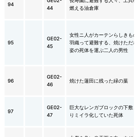
GE02-
長寿園に避難する人々、工兵
94
44
燃える油倉庫
女性ニ人がカーテンらしきも
GE02-
95
羽織って避難する、焼けただ
45
姿の死体を運ぶ二人の男性
GE02-
96
焼けた蓮田に残った緑の葉
46
GE02-
巨大なレンガブロックの下敷
97
47
りミイラ化していた死体