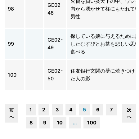
火傷を負い炎天下の中、ウジ
GE02-
98
内から湧かせて柱にもたれて
48
男性
探している娘に与えるために
GE02-
99
したむすびとお茶を悲しい思
49
食べる
GE02-
住友銀行玄関の壁に焼きつけ
100
50
た人の影
1
2
3
4
5
6
7
前
次
へ
へ
8
9
10
…
100