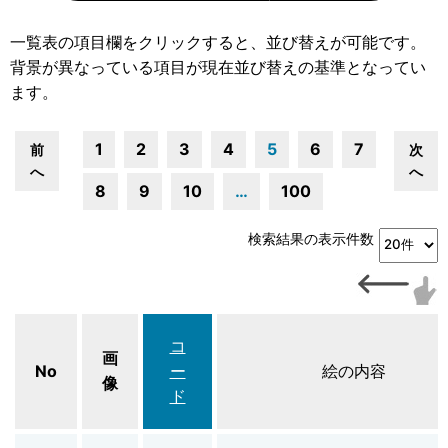
一覧表の項目欄をクリックすると、並び替えが可能です。
背景が異なっている項目が現在並び替えの基準となってい
ます。
1
2
3
4
5
6
7
前
次
へ
へ
8
9
10
…
100
検索結果の表示件数
コ
画
No
ー
絵の内容
像
ド