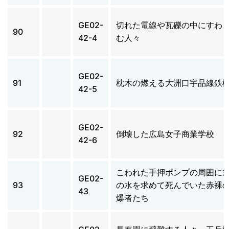
GE02-
切れた電線や瓦礫の中にすわ
90
42-4
む人々
GE02-
91
枕木の燃える大洲口宇品線鉄
42-5
GE02-
92
倒壊した広島女子商業学校
42-6
こわれた手押ポンプの周囲に
GE02-
93
の水を求めて死んでいた赤裸
43
爆者たち