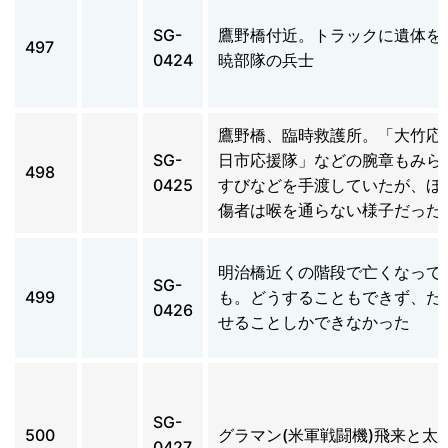
SG-
鷹野橋付近。トラックに遺体を
497
0424
暁部隊の兵士
鷹野橋、臨時救護所。「大竹応
SG-
日市応援隊」などの腕章もみら
498
0425
すびなどを手渡していたが、ほ
傷者は喉を通らない様子だった
明治橋近くの階段で亡くなって
SG-
499
も。どうすることもできず、た
0426
せることしかできなかった
SG-
500
グラマン(米軍戦闘機)飛来と太
0427