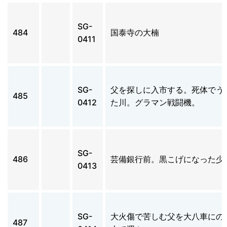
SG-
484
国泰寺の大楠
0411
SG-
父を探しに入市する。死体でう
485
0412
た川。グラマン戦闘機。
SG-
486
芸備銀行前。黒こげになった少
0413
SG-
大火傷で苦しむ父を大八車にの
487