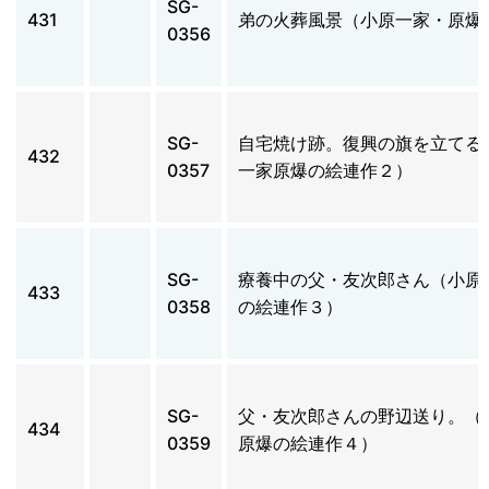
SG-
431
弟の火葬風景（小原一家・原爆
0356
SG-
自宅焼け跡。復興の旗を立てる
432
0357
一家原爆の絵連作２）
SG-
療養中の父・友次郎さん（小原
433
0358
の絵連作３）
SG-
父・友次郎さんの野辺送り。（
434
0359
原爆の絵連作４）