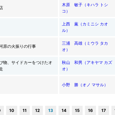
木原 敏子（キハラ トシ
店
コ）
上西 薫（カミニシ カオ
ル）
三浦 高雄（ミウラ タカ
河原の火振りの行事
オ）
び物、サイドカーをつけたオ
秋山 和男（アキヤマ カズ
走
オ）
小野 勝（オノ マサル）
9
10
11
12
13
14
15
16
17