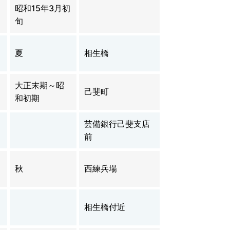
昭和15年3月初
旬
夏
相生橋
シ
大正末期～昭
己斐町
和初期
芸備銀行己斐支店
前
イ
秋
西練兵場
相生橋付近