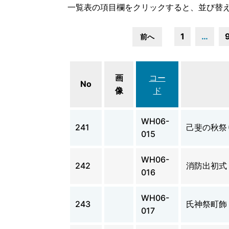
一覧表の項目欄をクリックすると、並び替
1
…
前へ
画
コー
No
像
ド
WH06-
241
己斐の秋祭
015
WH06-
242
消防出初式
016
WH06-
243
氏神祭町飾
017