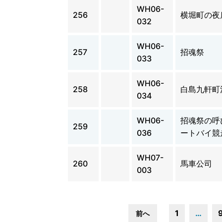
WH06-
256
横堀町の夜
032
WH06-
257
招魂祭
033
WH06-
258
白島九軒町
034
WH06-
招魂祭の呼
259
036
ートバイ競
WH07-
260
馬車公司
003
1
…
前へ