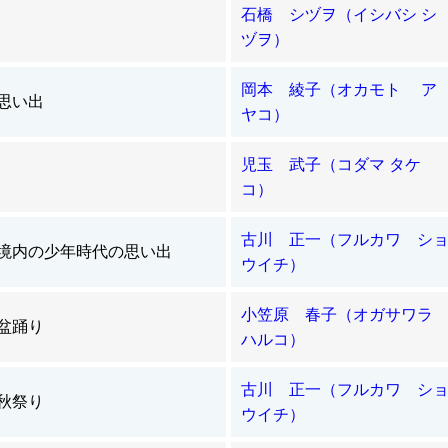
石橋 シヅヲ（イシバシ シ
ヅヲ）
岡本 綾子（オカモト ア
の思い出
ヤコ）
児玉 武子（コダマ タケ
コ）
古川 正一（フルカワ シ
境内の少年時代の思い出
ウイチ）
小笠原 春子（オガサワ
盆踊り
ハルコ）
古川 正一（フルカワ シ
秋祭り
ウイチ）