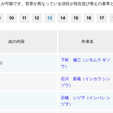
えが可能です。背景が異なっている項目が現在並び替えの基準
9
10
11
12
13
14
15
16
17
絵の内容
作者名
下村 儀三（シモムラ ギソ
り
ウ）
石川 新蔵（イシカワ シン
ゾウ）
石橋 シヅヲ（イシバシ シ
ヅヲ）