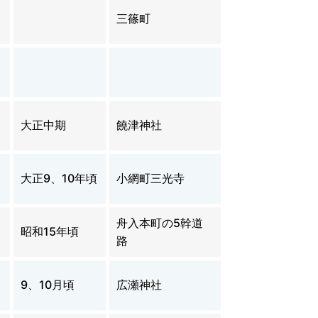
三篠町
大正中期
饒津神社
ョ
大正9、10年頃
小網町三光寺
ラ
舟入本町の5幹道
昭和15年頃
路
ョ
9、10月頃
広瀬神社