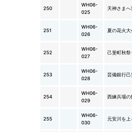
WH06-
250
天神さまへ
025
WH06-
251
夏の花火大
026
WH06-
252
己斐町秋祭
027
WH06-
253
芸備銀行己
028
WH06-
254
西練兵場の
029
WH06-
255
元安川を上
030