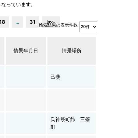
となっています。
18
…
31
次へ
検索結果の表示件数
情景年月日
情景場所
己斐
氏神祭町飾 三篠
町