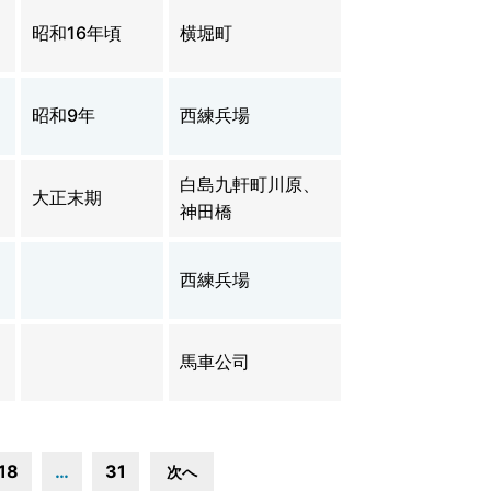
昭和16年頃
横堀町
昭和9年
西練兵場
白島九軒町川原、
大正末期
神田橋
西練兵場
馬車公司
18
…
31
次へ