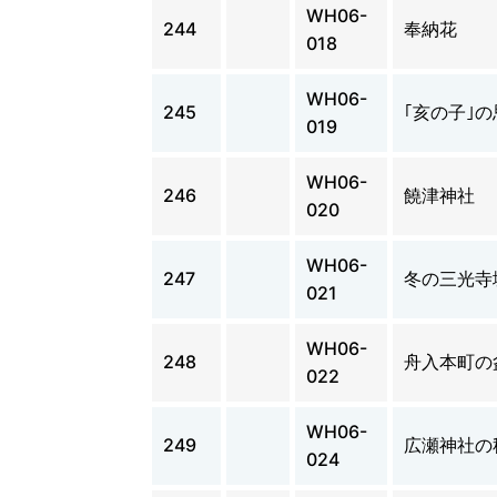
WH06-
244
奉納花
018
WH06-
245
｢亥の子｣
019
WH06-
246
饒津神社
020
WH06-
247
冬の三光寺
021
WH06-
248
舟入本町の
022
WH06-
249
広瀬神社の
024