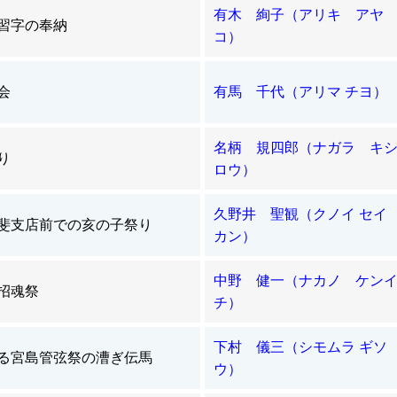
有木 絢子（アリキ アヤ
習字の奉納
コ）
会
有馬 千代（アリマ チヨ）
名柄 規四郎（ナガラ キ
り
ロウ）
久野井 聖観（クノイ セイ
斐支店前での亥の子祭り
カン）
中野 健一（ナカノ ケン
招魂祭
チ）
下村 儀三（シモムラ ギソ
る宮島管弦祭の漕ぎ伝馬
ウ）