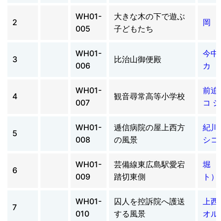
WH01-
大きな木の下で遊ぶ
2
岡 
005
子どもたち
WH01-
今中
3
比治山御便殿
006
カ 
WH01-
前迫
4
観音尋常高等小学校
007
コ 
WH01-
逓信病院の屋上西方
紀川
5
008
の風景
シコ
WH01-
芸備線東広島駅愛宕
堀 
6
009
踏切東側
ト）
WH01-
囚人を控訴院へ護送
上西
7
010
する風景
オル