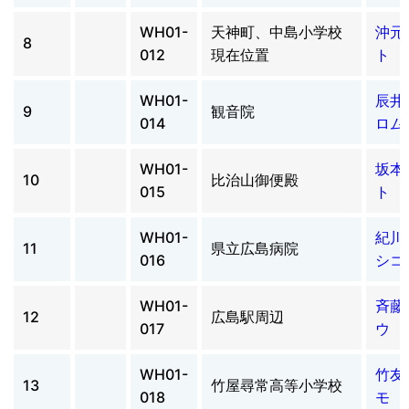
WH01-
天神町、中島小学校
沖元
8
012
現在位置
ト 
WH01-
辰井
9
観音院
014
ロム
WH01-
坂本
10
比治山御便殿
015
ト 
WH01-
紀川
11
県立広島病院
016
シコ
WH01-
斉藤
12
広島駅周辺
017
ウ 
WH01-
竹友
13
竹屋尋常高等小学校
018
モ 