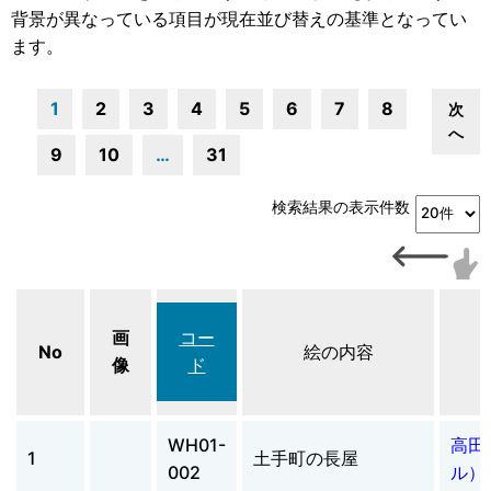
背景が異なっている項目が現在並び替えの基準となってい
ます。
1
2
3
4
5
6
7
8
次
へ
9
10
…
31
検索結果の表示件数
画
コー
No
絵の内容
像
ド
WH01-
高田
1
土手町の長屋
002
ル）