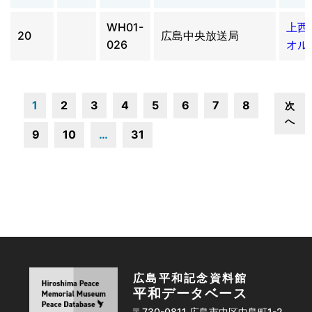
WH01-
上西
20
広島中央放送局
026
オル
1
2
3
4
5
6
7
8
次
へ
9
10
…
31
広島平和記念資料館
平和データベース
〒730-0811 広島市中区中島町1-2