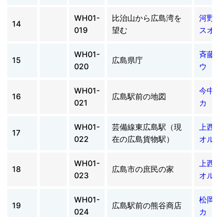
WH01-
比治山から広島湾を
河野
14
019
望む
スオ
WH01-
斉藤
15
広島県庁
020
ウ 
WH01-
今中
16
広島駅前の地図
021
カ 
WH01-
芸備線東広島駅（現
上西
17
022
在の広島貨物駅）
オル
WH01-
上西
18
広島市の庶民の家
023
オル
WH01-
松岡
19
広島駅前の熊谷商店
024
カ 