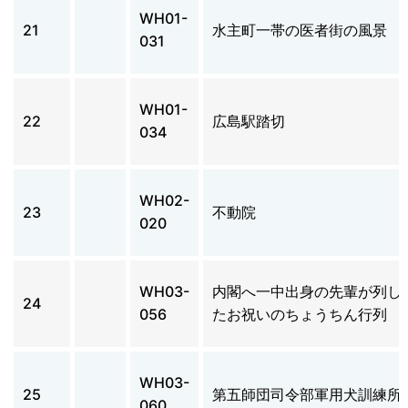
WH01-
21
水主町一帯の医者街の風景
031
WH01-
22
広島駅踏切
034
WH02-
23
不動院
020
WH03-
内閣へ一中出身の先輩が列し
24
056
たお祝いのちょうちん行列
WH03-
25
第五師団司令部軍用犬訓練所
060