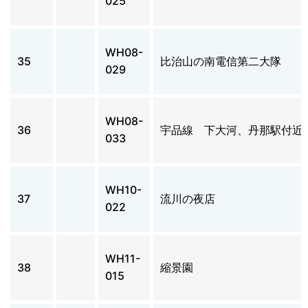
025
WH08-
35
比治山の南電信第二大隊
029
WH08-
36
宇品線 下大河、丹那駅付近
033
WH10-
37
流川の夜店
022
WH11-
38
縮景園
015