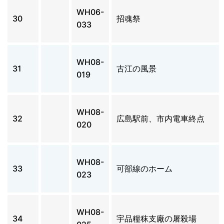
WH06-
30
招魂祭
033
WH08-
31
古江の風景
019
WH08-
32
広島駅前、市内電車終点
020
WH08-
33
可部線のホーム
023
WH08-
34
宇品糧秣支廠の屠殺場