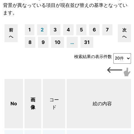
背景が異なっている項目が現在並び替えの基準となってい
ます。
1
2
3
4
5
6
7
前
次
へ
へ
8
9
10
…
31
検索結果の表示件数
画
コー
No
絵の内容
像
ド