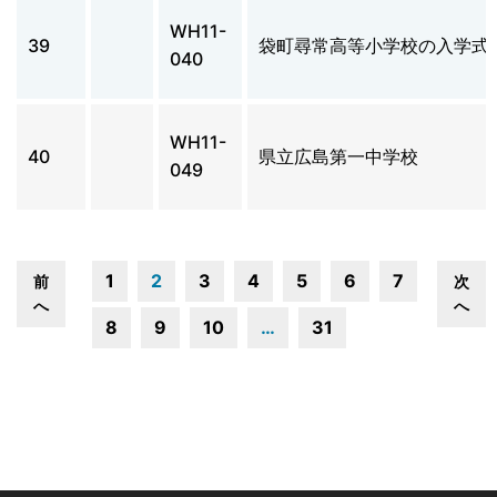
WH11-
39
袋町尋常高等小学校の入学式
040
WH11-
40
県立広島第一中学校
049
1
2
3
4
5
6
7
前
次
へ
へ
8
9
10
…
31